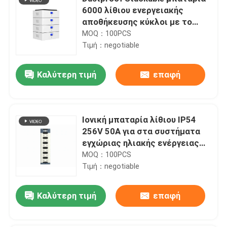
6000 λίθιου ενεργειακής
αποθήκευσης κύκλοι με το
μακρινό όργανο ελέγχου
MOQ：100PCS
Τιμή：negotiable
Καλύτερη τιμή
επαφή
Ιονική μπαταρία λίθιου IP54
256V 50A για στα συστήματα
εγχώριας ηλιακής ενέργειας
πλέγματος
MOQ：100PCS
Τιμή：negotiable
Καλύτερη τιμή
επαφή