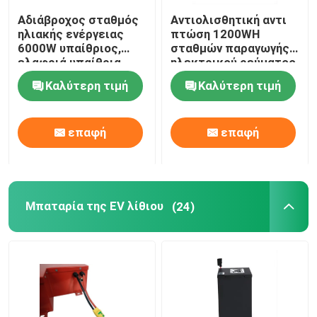
Αδιάβροχος σταθμός
Αντιολισθητική αντι
μπαταρία λίθιου 18650
ηλιακής ενέργειας
πτώση 1200WH
6000W υπαίθριος,
σταθμών παραγωγής
ελαφριά υπαίθρια
ηλεκτρικού ρεύματος
κινητή παροχή
στρατοπέδευσης
Καλύτερη τιμή
Καλύτερη τιμή
ηλεκτρικού ρεύματος
υπαίθρια φορητή
επαφή
επαφή
Μπαταρία της EV λίθιου
(24)