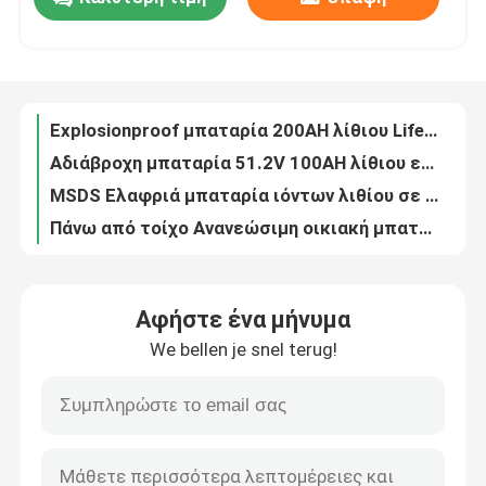
Multiscene BMS LifeP04 Lithium Battery 220AH for Military Backup Systems
Practical Stable LifeP04 Marine Battery, Υπερφορητά πρισματικά κύτταρα λιθίου
Περίπου εμείς
Βαθιά μπαταρία ελαφρύ 12.8V 100ah λίθιου κύκλων LifeP04 βιογραφικού σημειώματος των CC για πολλές χρήσεις
Ανθεκτική 18650 Deep Cell Lithium Battery , Home Lithium Deep Cycle Battery for Solar
Explosionproof μπαταρία 200AH λίθιου LifeP04 με χτισμένος σε BMS
Γύρος εργοστασίων
Αδιάβροχη μπαταρία 51.2V 100AH λίθιου ενεργειακής αποθήκευσης για το σπίτι
MSDS Ελαφριά μπαταρία ιόντων λιθίου σε βάθος κύκλου με ενσωματωμένο BMS
Ποιοτικός έλεγχος
Πάνω από τοίχο Ανανεώσιμη οικιακή μπαταρία Αποθήκευση μπαταρία λιθίου 10.24KWH Με δείκτες LCD Για αποθήκευση ηλιακής μπαταρίας
Επαναφορτιζόμενη μπαταρία 51.2V λίθιου ενεργειακής αποθήκευσης NCM για τη ηλιακή ενέργεια
Επαφή ΗΠΑ
Ελαφρύ ιόν λίθιου ενεργειακής αποθήκευσης IP20, μπαταρία λίθιου για από το πλέγμα ηλιακό
Αφήστε ένα μήνυμα
Υβριδική μπαταρία λίθιου Multiscene IP30, επαναφορτιζόμενη μπαταρία φωσφορικού άλατος σιδήρου λίθιου
Ειδήσεις
We bellen je snel terug!
Ιονική αποθήκευση πλέγματος μπαταριών λίθιου ROHS, αποθήκευση μπαταριών 51.2V 100AH Bluetooth CATL
5.12KWH επανακαταλογηστέο μακρινό όργανο ελέγχου μπαταριών λίθιου ιονικό για εμπορικό
Ζητήστε ένα απόσπασμα
Επιτοίχια μπαταρία ιόντων λιθίου αδιάλειπτη εμπορική διάθεση με οθόνη LCD
Εμπορική μπαταρία 100A λίθιου ενεργειακής αποθήκευσης με την άσπρη περίπτωση μετάλλων
Ηλιακός φορητός σταθμός παραγωγής ηλεκτρικού ρ