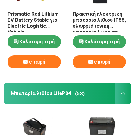
Prismatic Red Lithium
Πρακτική ηλεκτρική
EV Battery Stable για
μπαταρία λίθιου IP55,
Electric Logistic
ελαφριά ιονική
Vehicle
μπαταρία λι για το
αυτοκίνητο
Καλύτερη τιμή
Καλύτερη τιμή
επαφή
επαφή
Μπαταρία λιθίου LifeP04
(53)