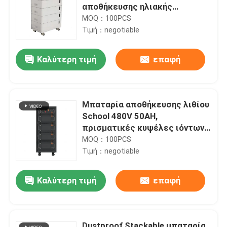
αποθήκευσης ηλιακής
ενέργειας
MOQ：100PCS
Τιμή：negotiable
Καλύτερη τιμή
επαφή
Μπαταρία αποθήκευσης λιθίου
School 480V 50AH,
πρισματικές κυψέλες ιόντων
λιθίου Bluetooth
MOQ：100PCS
Τιμή：negotiable
Καλύτερη τιμή
επαφή
Dustproof Stackable μπαταρία