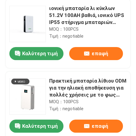
ιονική μπαταρία λι κύκλων
51.2V 100AH βαθιά, ιονικό UPS
IP55 στήριγμα μπαταριών
λίθιου
MOQ：100PCS
Τιμή：negotiable
Καλύτερη τιμή
επαφή
Πρακτική μπαταρία λίθιου ODM
για την ηλιακή αποθήκευση για
πολλές χρήσεις με το φως
των οδηγήσεων
MOQ：100PCS
Τιμή：negotiable
Καλύτερη τιμή
επαφή