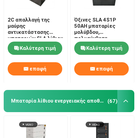
2C απαλλαγή της
Όξινες SLA 4S1P
μαύρης
50AH μπαταρίες
αντικατάστασης
μολύβδου,
μπαταριών SLA λίθιου
πολυσύνθετη
LifeP04 για Camper
μπαταρία λίθιου με
Καλύτερη τιμή
Καλύτερη τιμή
Van Backup
BMS
επαφή
επαφή
Μπαταρία λίθιου ενεργειακής αποθήκευσης
(67)