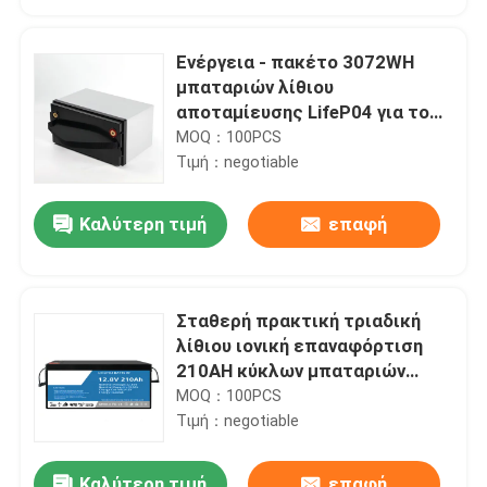
Ενέργεια - πακέτο 3072WH
μπαταριών λίθιου
αποταμίευσης LifeP04 για το
στήριγμα συστημάτων
MOQ：100PCS
εγχώριας αποθήκευσης
Τιμή：negotiable
Καλύτερη τιμή
επαφή
Σταθερή πρακτική τριαδική
Σπίτι
λίθιου ιονική επαναφόρτιση
210AH κύκλων μπαταριών
βαθιά
MOQ：100PCS
Προϊόντα
Τιμή：negotiable
Βίντεο
Καλύτερη τιμή
επαφή