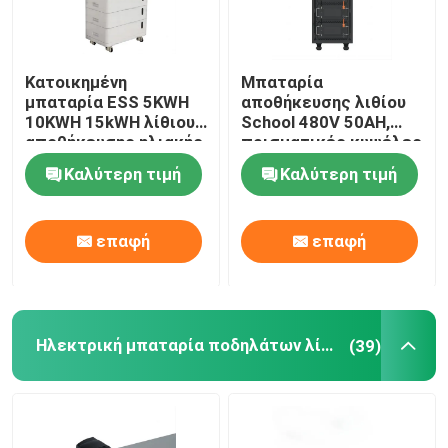
Κατοικημένη
Μπαταρία
μπαταρία ESS 5KWH
αποθήκευσης λιθίου
10KWH 15kWH λίθιου
School 480V 50AH,
αποθήκευσης ηλιακής
πρισματικές κυψέλες
ενέργειας
ιόντων λιθίου
Καλύτερη τιμή
Καλύτερη τιμή
Bluetooth
επαφή
επαφή
Ηλεκτρική μπαταρία ποδηλάτων λίθιου
(39)