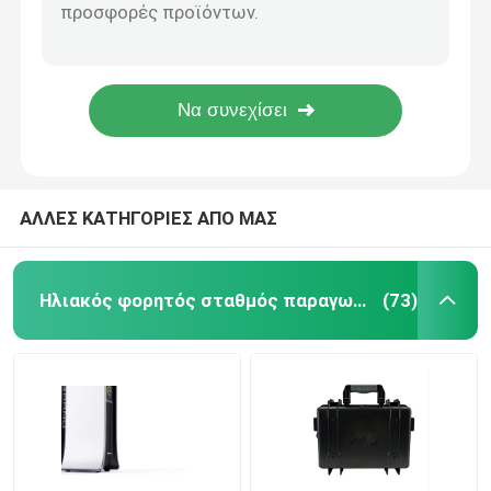
Τηλεπικοινωνιών 14KWH λίθιου ιονικός βαθμός Α κύκλων 51.2V 280AH μπαταριών βαθύς
Εμπορική ιονική μπαταρία λίθιου UPS πρακτική με την οθόνη επίδειξης LCD
Μπαταρία της EV λίθιου
Υψηλή αποδοτικότητα μπαταριών φωσφορικού άλατος σιδήρου εγχώριου τοποθετημένη τοίχος λίθιου με το LCD
Φορητός για πολλές χρήσεις μπαταριών λίθιου αποθήκευσης ηλιακής ενέργειας cOem
Μπαταρία λιθίου LifeP04
Dustproof μπαταρία λίθιου 10.24KWH UPS για το στήριγμα ιατρικού εξοπλισμού
Μπαταρία λίθιου ενεργειακής αποθήκευσης
ΑΛΛΕΣ ΚΑΤΗΓΟΡΙΕΣ ΑΠΟ ΜΑΣ
Ηλεκτρική μπαταρία ποδηλάτων λίθιου
Ηλιακός φορητός σταθμός παραγωγής ηλεκτρικού ρεύματος
(73)
Μπαταρία φωσφορικού άλατος σιδήρου λίθιου
Υβριδικός ηλιακός αναστροφέας
Ιονική μπαταρία λίθιου