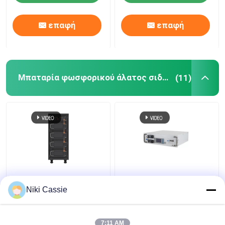
επαφή
επαφή
Μπαταρία φωσφορικού άλατος σιδήρου λίθιου
(11)
IP40 μπαταρία
RS485 RS232 Li
φωσφορικού άλατος
Phosphate Battery ,
Niki Cassie
σιδήρου λίθιου
Prismatic Lithium Iron
ραφιών κεντρικών
Phosphate Cells
υπολογιστών για τα
7:11 AM