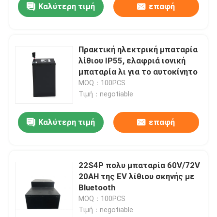
Καλύτερη τιμή
επαφή
Πρακτική ηλεκτρική μπαταρία
λίθιου IP55, ελαφριά ιονική
μπαταρία λι για το αυτοκίνητο
MOQ：100PCS
Τιμή：negotiable
Καλύτερη τιμή
επαφή
22S4P πολυ μπαταρία 60V/72V
20AH της EV λίθιου σκηνής με
Bluetooth
MOQ：100PCS
Τιμή：negotiable