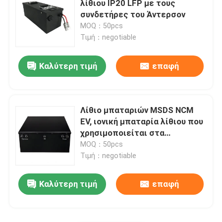
λίθιου IP20 LFP με τους
συνδετήρες του Άντερσον
μπαταρία λίθιου 18650
MOQ：50pcs
Τιμή：negotiable
Καλύτερη τιμή
επαφή
Λίθιο μπαταριών MSDS NCM
EV, ιονική μπαταρία λίθιου που
χρησιμοποιείται στα
ηλεκτρικά οχήματα
MOQ：50pcs
Τιμή：negotiable
Καλύτερη τιμή
επαφή