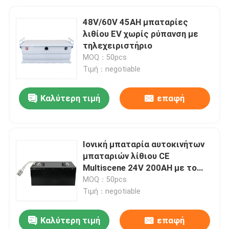
48V/60V 45AH μπαταρίες
λιθίου EV χωρίς ρύπανση με
τηλεχειριστήριο
MOQ：50pcs
Τιμή：negotiable
Καλύτερη τιμή
επαφή
Ιονική μπαταρία αυτοκινήτων
μπαταριών λίθιου CE
Multiscene 24V 200AH με το
τερματικό M8
MOQ：50pcs
Τιμή：negotiable
Καλύτερη τιμή
επαφή