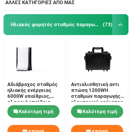
ΑΛΛΕΣ ΚΑΤΗΓΟΡΙΕΣ ΑΠΟ ΜΑΣ
Ηλιακός φορητός σταθμός παραγωγής ηλεκτρικού ρεύματος
(73)
Αδιάβροχος σταθμός
Αντιολισθητική αντι
ηλιακής ενέργειας
πτώση 1200WH
6000W υπαίθριος,
σταθμών παραγωγής
ελαφριά υπαίθρια
ηλεκτρικού ρεύματος
κινητή παροχή
στρατοπέδευσης
Καλύτερη τιμή
Καλύτερη τιμή
ηλεκτρικού ρεύματος
υπαίθρια φορητή
επαφή
επαφή