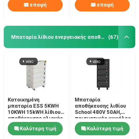
επαφή
επαφή
Μπαταρία λίθιου ενεργειακής αποθήκευσης
(67)
Κατοικημένη
Μπαταρία
μπαταρία ESS 5KWH
αποθήκευσης λιθίου
10KWH 15kWH λίθιου
School 480V 50AH,
αποθήκευσης ηλιακής
πρισματικές κυψέλες
ενέργειας
ιόντων λιθίου
Καλύτερη τιμή
Καλύτερη τιμή
Bluetooth