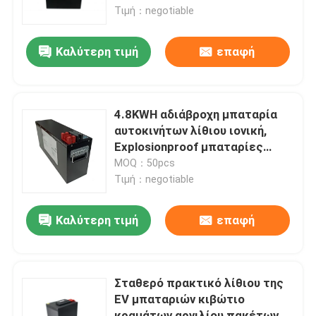
Τιμή：negotiable
Περίπου εμείς
Καλύτερη τιμή
επαφή
Γύρος εργοστασίων
4.8KWH αδιάβροχη μπαταρία
Ποιοτικός έλεγχος
αυτοκινήτων λίθιου ιονική,
Explosionproof μπαταρίες
λίθιου δύναμης της EV
MOQ：50pcs
Επαφή ΗΠΑ
Τιμή：negotiable
Ειδήσεις
Καλύτερη τιμή
επαφή
Ζητήστε ένα απόσπασμα
Σταθερό πρακτικό λίθιου της
EV μπαταριών κιβώτιο
Ηλιακός φορητός σταθμός παραγωγής ηλεκτρικού ρ
κραμάτων αργιλίου πακέτων