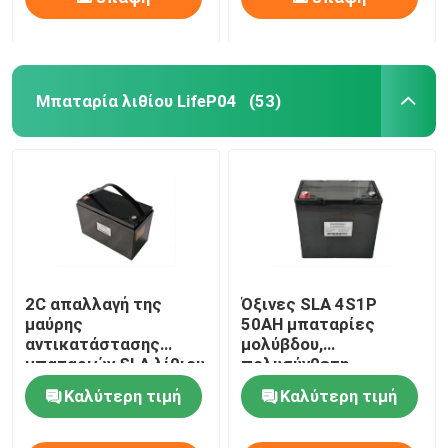
Μπαταρία λιθίου LifeP04
(53)
2C απαλλαγή της
Όξινες SLA 4S1P
μαύρης
50AH μπαταρίες
αντικατάστασης
μολύβδου,
μπαταριών SLA λίθιου
πολυσύνθετη
LifeP04 για Camper
μπαταρία λίθιου με
Καλύτερη τιμή
Καλύτερη τιμή
Van Backup
BMS