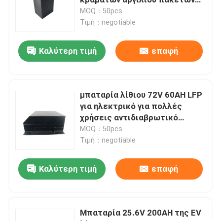
ματ μαύρο
MOQ：50pcs
Τιμή：negotiable
Μπαταρία της EV λίθιου
Καλύτερη τιμή
επαφή
Μπαταρία λιθίου LifeP04
Μπαταρία λίθιου ενεργειακής αποθήκευσης
μπαταρία λίθιου 72V 60AH LFP
για ηλεκτρικό για πολλές
χρήσεις αντιδιαβρωτικό
Ηλεκτρική μπαταρία ποδηλάτων λίθιου
αυτοκινήτων
MOQ：50pcs
Τιμή：negotiable
Μπαταρία φωσφορικού άλατος σιδήρου λίθιου
Καλύτερη τιμή
επαφή
Υβριδικός ηλιακός αναστροφέας
Μπαταρία 25.6V 200AH της EV
Ιονική μπαταρία λίθιου