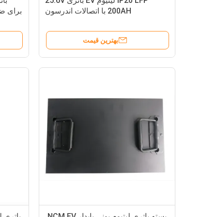
IP20 LFP لیتیوم EV باتری 25.6V
200AH با اتصالات اندرسون
برای ض
بهترین قیمت
بسته باتری لیتیوم یونی پایدار NCM EV،