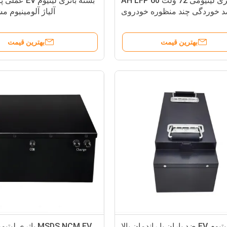
باتری لیتیومی 72 ولت 60 AH LFP
بسته باتری لیتیوم
د خوردگی چند منظوره خودروی
آلیاژ آلومینیوم 
الکتریکی
بهترین قیمت
بهترین قیمت
باتری لیتیوم EV ضد باران با راندمان بالا
MSDS NCM EV باتری 