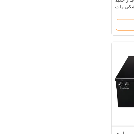
 EV عملی پایدار جعبه
مشکی مات
لیتیومی، باتری