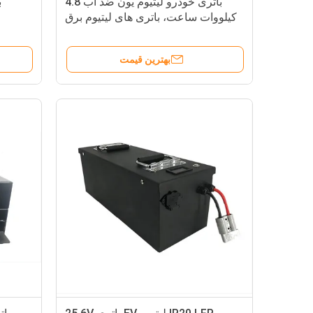
باتری خودرو لیتیوم یون ضد آب 4.8
کیلووات ساعت، باتری های لیتیوم برق
EV ضد انفجار
بهترین قیمت