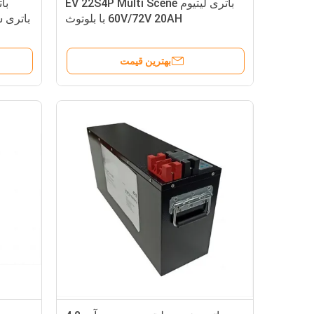
باتری لیتیوم EV 22S4P Multi Scene
60V/72V 20AH با بلوتوث
باتری 
بهترین قیمت