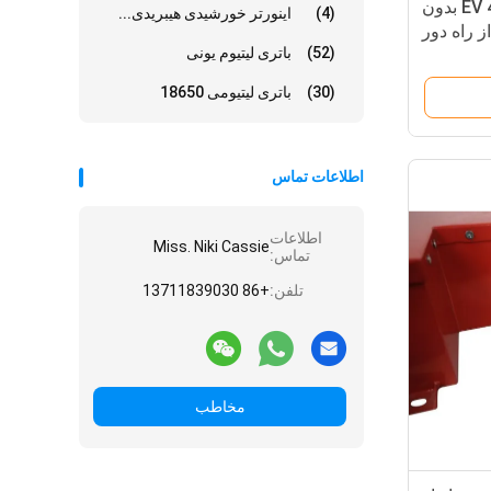
باتری لیتیوم EV 48V/60V 45AH بدون
(4)
اینورتر خورشیدی هیبریدی...
ز راه دور
(52)
باتری لیتیوم یونی
(30)
باتری لیتیومی 18650
اطلاعات تماس
اطلاعات
Miss. Niki Cassie
تماس:
تلفن:
+86 13711839030
مخاطب