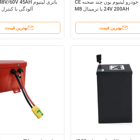
باتری خودرو لیتیوم یون چند صحنه CE
24V 200AH با ترمینال M8
آلودگی با کنترل ا
بهترین قیمت
بهترین قیمت