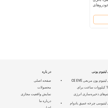
 خودروهای
الکتریکی
 لیتیوم یونی
در باره
باتری لیتیوم یون مربعی CE EVE
صفحه اصلی
15.35 کیلووات ساعت برای
محصولات
‌های ذخیره‌سازی انرژی
نمایش واقعیت مجازی
ی
درباره ما
 لیتیومی چرخه عمیق بادوام
اخبار