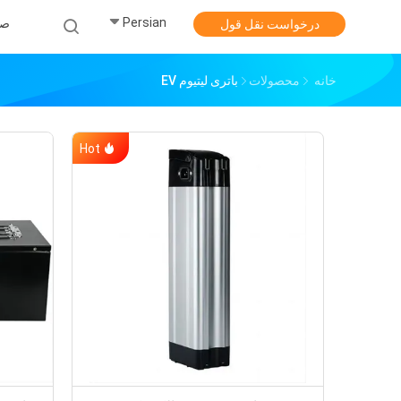
Persian
صف
درخواست نقل قول
خانه
محصولات
باتری لیتیوم EV
Hot