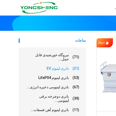
مناجات
Hot
نیروگاه خورشیدی قابل
(71)
حمل...
(21)
باتری لیتیوم EV
(53)
باتری لیتیوم LifeP04
(67)
باتری لیتیومی ذخیره انرژی...
باتری دوچرخه برقی
(39)
لیتیومی...
(11)
باتری لیتیوم آهن فسفات...