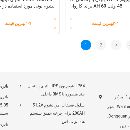
48 ولت 60 AH برای کاروان
لیتیوم یونی مورد استفاده در
بهترین قیمت
بهترین قیمت
1
2
>
IP54 لیتیوم یون UPS باتری پشتیبان
باتری
چند منظوره با BMS داخلی
طبقه 7، ساختمان 1، مرکز
سلول فسفات آهن لیتیوم 51.2V
صنعت فناوری Wanfeng، شهر
200AH برای چرخه عمیق سیستم
سیستم
Changping، شهر Dongguan،
های یو پی اس
صنعت
باتری
، چین