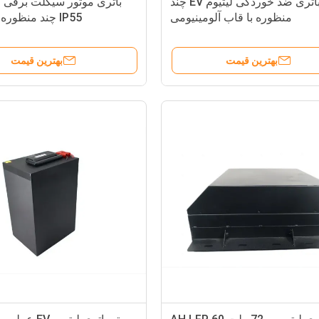
باتری ضد خوردگی لیتیوم EV چند
باتری موتور سیکلت برقی 
منظوره با قاب آلومینیومی
IP55 چند منظوره انرژی بالا
بهترین قیمت
بهترین قیمت