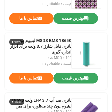
قیمت：negotiable
درباره ما
بهترین قیمت
تماس با ما
تور کارخانه
MSDS BMS 18650 لیتیوم یون
کنترل کیفیت
باتری قابل شارژ 3.7 ولت برای ابزار
اندازه گیری
MOQ：100 عدد
با ما تماس بگیرید
قیمت：negotiable
اخبار
بهترین قیمت
تماس با ما
درخواست نقل قول
باتری ضد آب LFP 3.7 ولت 18650
لیتیوم یون چند منظوره برای مین
نیروگاه خورشیدی قابل حمل
MOQ：100 عدد