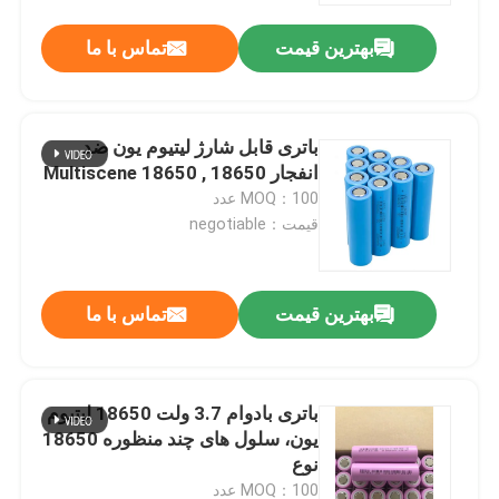
بهترین قیمت
تماس با ما
باتری قابل شارژ لیتیوم یون ضد
انفجار 18650 , Multiscene 18650
MOQ：100 عدد
قیمت：negotiable
بهترین قیمت
تماس با ما
صفحه اصلی
باتری بادوام 3.7 ولت 18650 لیتیوم
محصولات
یون، سلول های چند منظوره 18650
نوع
فیلم های
MOQ：100 عدد