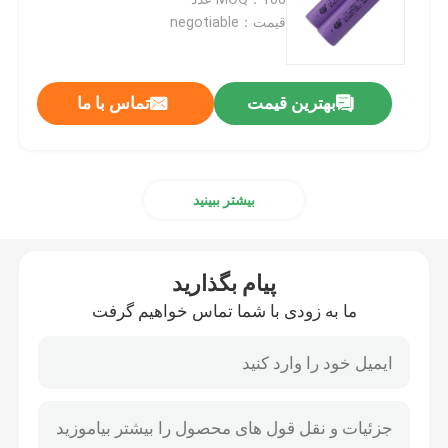
قیمت：negotiable
باتری لیتیوم EV
بهترین قیمت
تماس با ما
باتری لیتیوم LifeP04
باتری لیتیومی ذخیره انرژی
بیشتر ببینید
باتری دوچرخه برقی لیتیومی
پیام بگذارید
باتری لیتیوم آهن فسفات
ما به زودی با شما تماس خواهیم گرفت
اینورتر خورشیدی هیبریدی
باتری لیتیوم یونی