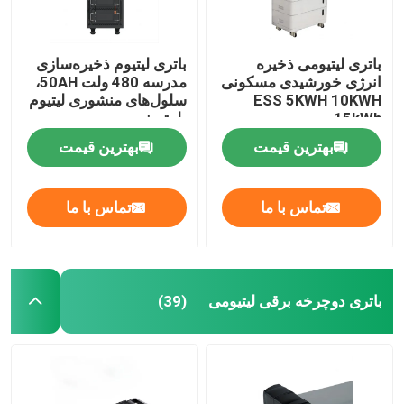
باتری لیتیومی ذخیره
باتری لیتیوم ذخیره‌سازی
انرژی خورشیدی مسکونی
مدرسه 480 ولت 50AH،
ESS 5KWH 10KWH
سلول‌های منشوری لیتیوم
15kWh
بلوتوث
بهترین قیمت
بهترین قیمت
تماس با ما
تماس با ما
باتری دوچرخه برقی لیتیومی
(39)