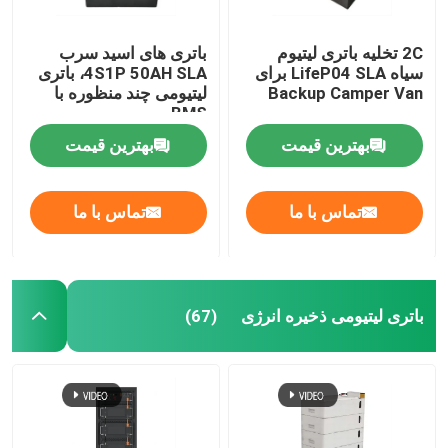
2C تخلیه باتری لیتیوم
باتری های اسید سرب
سیاه LifeP04 SLA برای
4S1P 50AH SLA، باتری
Backup Camper Van
لیتیومی چند منظوره با
BMS
بهترین قیمت
بهترین قیمت
تماس با ما
تماس با ما
باتری لیتیومی ذخیره انرژی
(67)