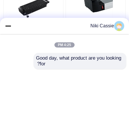
13S6P PC ABS دوچرخه
باتری دوچرخه برقی BMS
Niki Cassie
برقی لیتیوم باتری قاب
10.4AH، باتری لیتیوم
عقب و دم 36 ولت
یونی کاربردی برای Ebike
4:25 PM
بهترین قیمت
بهترین قیمت
Good day, what product are you looking 
for?
تماس با ما
تماس با ما
بیشتر ببینید
خانه
دربارهی ما
تماس با ما
Desktop Site
نقشه سایت
سیاست حفظ حریم خصوصی