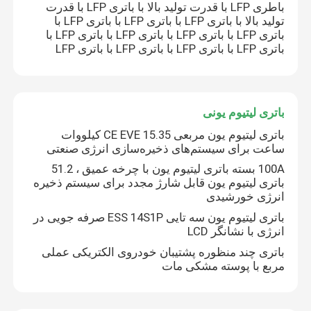
باطری LFP با قدرت تولید بالا با باتری LFP با قدرت
تولید بالا با باتری LFP با باتری LFP با باتری LFP با
باتری LFP با باتری LFP با باتری LFP با باتری LFP با
درباره ما
باتری LFP با باتری LFP با باتری LFP با باتری LFP
تور کارخانه
باتری لیتیوم یونی
کنترل کیفیت
باتری لیتیوم یون مربعی CE EVE 15.35 کیلووات
ساعت برای سیستم‌های ذخیره‌سازی انرژی صنعتی
100A بسته باتری لیتیوم یون با چرخه عمیق ، 51.2
با ما تماس بگیرید
باتری لیتیوم یون قابل شارژ مجدد برای سیستم ذخیره
انرژی خورشیدی
اخبار
باتری لیتیوم یون سه تایی ESS 14S1P صرفه جویی در
انرژی با نشانگر LCD
باتری چند منظوره پشتیبان خودروی الکتریکی عملی
درخواست نقل قول
مربع با پوسته مشکی مات
نیروگاه خورشیدی قابل حمل