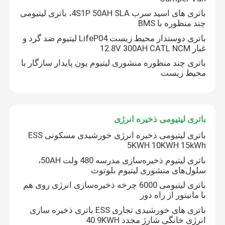
باتری های اسید سرب 4S1P 50AH SLA، باتری لیتیومی
چند منظوره با BMS
باتری دوستدار محیط زیست LifeP04 لیتیوم ضد گرد و
غبار 12.8V 300AH CATL NCM
باتری چند منظوره منشوری لیتیوم یون پایدار سازگار با
محیط زیست
باتری لیتیومی ذخیره انرژی
باتری لیتیومی ذخیره انرژی خورشیدی مسکونی ESS
5KWH 10KWH 15kWh
باتری لیتیوم ذخیره‌سازی مدرسه 480 ولت 50AH،
سلول‌های منشوری لیتیوم بلوتوث
باتری لیتیومی 6000 چرخه ذخیره‌سازی انرژی روی هم
با مانیتور از راه دور
باتری های خورشیدی تجاری ESS باتری ذخیره سازی
انرژی خانگی شارژ مجدد 40.9KWH