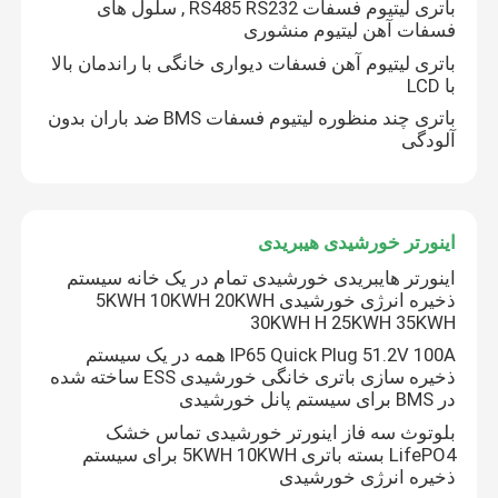
باتری لیتیوم فسفات RS485 RS232 , سلول های
فسفات آهن لیتیوم منشوری
باتری لیتیوم آهن فسفات دیواری خانگی با راندمان بالا
با LCD
باتری چند منظوره لیتیوم فسفات BMS ضد باران بدون
آلودگی
اینورتر خورشیدی هیبریدی
اینورتر هایبریدی خورشیدی تمام در یک خانه سیستم
ذخیره انرژی خورشیدی 5KWH 10KWH 20KWH
30KWH H 25KWH 35KWH
صفحه اصلی
IP65 Quick Plug 51.2V 100A همه در یک سیستم
ذخیره سازی باتری خانگی خورشیدی ESS ساخته شده
در BMS برای سیستم پانل خورشیدی
محصولات
بلوتوث سه فاز اینورتر خورشیدی تماس خشک
LifePO4 بسته باتری 5KWH 10KWH برای سیستم
ذخیره انرژی خورشیدی
فیلم های