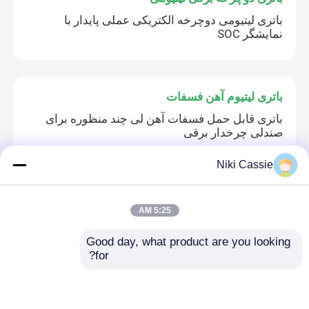
باتری لیتیومی دوچرخه الکتریکی عملی پایدار با
نمایشگر SOC
باتری لیتیوم آهن فسفات
باتری قابل حمل فسفات آهن لی چند منظوره برای
صندلی چرخدار برقی
Niki Cassie
باتری لیتیوم یونی
5:25 AM
باتری خورشیدی خاموش شبکه IP20 عملی، باتری چند
منظوره لیتیوم LFP
Good day, what product are you looking 
for?
باتری لیتیومی 18650