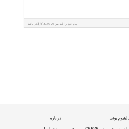
پیام خود را باید بین 20-3،000 کاراکتر باشد.
 لیتیوم یونی
در باره
باتری لیتیوم یون مربعی CE EVE
صفحه اصلی