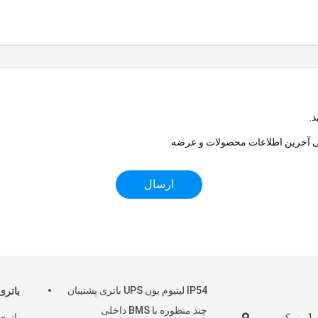
انی آخرین اطلاعات محصولات و عرضه.
IP54 لیتیوم یون UPS باتری پشتیبان
باتری
چند منظوره با BMS داخلی
طبقه 7، ساختمان 1، مرکز