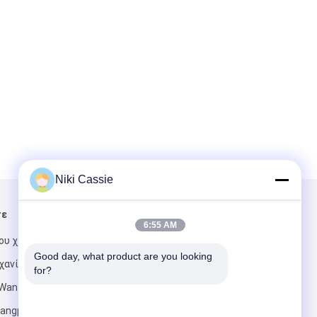
Niki Cassie
τε
Στείλτε μας μήνυμα
6:55 AM
υ χτίζει 1,
Good day, what product are you looking 
χανίας
for?
Wanfeng,
angping, πόλη