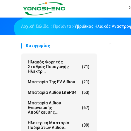
Σ
Αρχική Σελίδα
Προϊόντα
Υβριδικός Ηλιακός Αναστρο
Κατηγορίες
Ηλιακός Φορητός
Σταθμός Παραγωγής
(71)
Ηλεκτρ...
Μπαταρία Της EV Λίθιου
(21)
Μπαταρία Λιθίου LifeP04
(53)
Μπαταρία Λίθιου
Ενεργειακής
(67)
Αποθήκευσης...
Ηλεκτρική Μπαταρία
(39)
Ποδηλάτων Λίθιου...