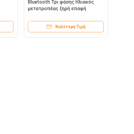
Bluetooth Τρι φάσης Ηλιακός
μετατροπέας ξηρή επαφή
LifePO4 Συσκευή μπαταρίας
5KWH 10KWH Για σύστημα
Καλύτερη Τιμή
αποθήκευσης ηλιακής ενέργειας