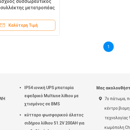
ισχύος συσσωρευτικός
 συλλέκτης μετατροπέας
H LFP μπαταρία με CE UL
ένο για το σπίτι
Καλύτερη Τιμή
1
IP54 ιονική UPS μπαταρία
Μας ακολουθήσ
εφεδρικό Multiuse λίθιου με
KWH
7ο πάτωμα, πο
χτισμένος σε BMS
κέντρο βιομη
κύτταρο φωσφορικού άλατος
τεχνολογίας 
σιδήρου λίθιου 51.2V 200AH για
κωμόπολη Ch