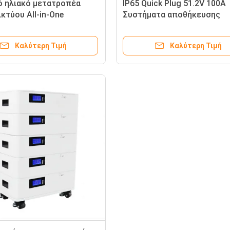
ό ηλιακό μετατροπέα
IP65 Quick Plug 51.2V 100A
κτύου All-in-One
Συστήματα αποθήκευσης
τα αποθήκευσης ηλιακής
μπαταριών σε κατοικίες
ας για το σπίτι 5KWH
Καλύτερη Τιμή
Καλύτερη Τιμή
20KWH 30KWH H 25KWH