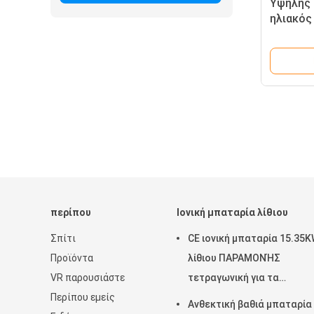
Υψηλής 
ηλιακός
20,48KW
εγκεκριμ
περίπου
Ιονική μπαταρία λίθιου
Σπίτι
CE ιονική μπαταρία 15.35
Προϊόντα
λίθιου ΠΑΡΑΜΟΝΉΣ
VR παρουσιάστε
τετραγωνική για τα
Περίπου εμείς
βιομηχανικά συστήματα
Ανθεκτική βαθιά μπαταρία