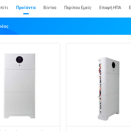
πίτι
Προϊόντα
Βίντεο
Περίπου Εμείς
Επαφή ΗΠΑ
φέας