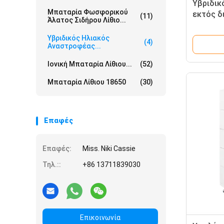
Υβριδικ
Μπαταρία Φωσφορικού
εκτός δι
(11)
Άλατος Σιδήρου Λίθιο...
Συστήμα
ενέργει
Υβριδικός Ηλιακός
(4)
Αναστροφέας...
10KWH 
35KWH
Ιονική Μπαταρία Λίθιου...
(52)
Μπαταρία Λίθιου 18650
(30)
Επαφές
Επαφές:
Miss. Niki Cassie
Τηλ.::
+86 13711839030
Επικοινωνία