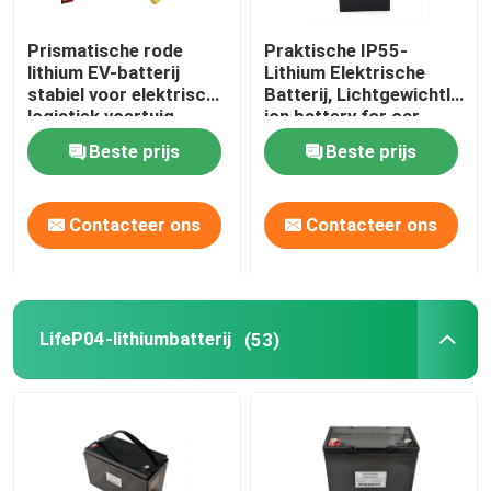
Prismatische rode
Praktische IP55-
lithium EV-batterij
Lithium Elektrische
stabiel voor elektrisch
Batterij, Lichtgewichtli
logistiek voertuig
ion battery for car
Beste prijs
Beste prijs
Contacteer ons
Contacteer ons
LifeP04-lithiumbatterij
(53)