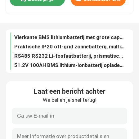
OEM Multifunctioneel Lithium Hoog Ion Battery 5.12KWH - dichtheid voor Commercieel
Stofdicht Stabiel Li Ion Battery Storage, het Huiszonnestelsel van BMS Lithium Batteries For
Ongeveer ons
Draagbaar Prismatisch UPS met Li Ion Battery Cell With Bluetooth
Duurzame Multi het Lithiumbatterij van Gebruikstelecommunicatie, Bluetooth-Lithium Ion Deep Cycle Battery
Vierkante BMS lithiumbatterij met grote capaciteit voor telecomback-upsysteem
Fabrieksreis
Praktische IP20 off-grid zonnebatterij, multifunctionele lithium LFP-batterij
RS485 RS232 Li-fosfaatbatterij, prismatische lithium-ijzerfosfaatcellen
Kwaliteitscontrole
51.2V 100AH ​​BMS lithium-ionbatterij opladen voor bankvoeding
De Cel van het Lithiumion battery LFP van 16S3P 30KWH voor het Hybride Systeem van de Zonne-energieopslag
Contact de V.S.
Multifunctionele lithiumbatterij voor energieopslag 5KWH met externe monitor
Laat een bericht achter
Explosieveilige lithium-ion-opslagbatterij voor telecomtorens
Nieuws
We bellen je snel terug!
De Diepe Cyclus BMS Lithium Battery, Commerciële Prismatische Batterijcel van MSDS
Hoog Veiligheidsess LFP Lithium Ion Battery Environmental Friendly 51.2V 200AH
Verzoek om een Citaat
Vierkante praktische back-upbatterij voor elektrische voertuigen, multifunctioneel met matzwarte schaal
Anti-corrosie energieopslag lithiumbatterij 3U chassis 26650 voor ziekenhuis
Zonne draagbare krachtcentrale