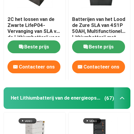
2C het lossen van de
Batterijen van het Lood
Zwarte LifeP04-
de Zure SLA van 4S1P
Vervanging van SLA van
50AH, Multifunctionele
de Lithiumbatterij voor
Lithiumbatterij met
Kampeerauto Van
BMS
Beste prijs
Beste prijs
Backup
Contacteer ons
Contacteer ons
Het Lithiumbatterij van de energieopslag
(67)