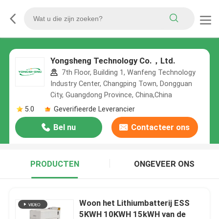
Yongsheng Technology Co.，Ltd.
7th Floor, Building 1, Wanfeng Technology
Industry Center, Changping Town, Dongguan
City, Guangdong Province, China,China
5.0
Geverifieerde Leverancier
Bel nu
Contacteer ons
PRODUCTEN
ONGEVEER ONS
Woon het Lithiumbatterij ESS
5KWH 10KWH 15kWH van de