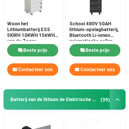
Woon het
School 480V 50AH
Lithiumbatterij ESS
lithium-opslagbatterij,
5KWH 10KWH 15kWH
Bluetooth Li-ionen
van de Zonne-
prismatische cellen
energieopslag
Beste prijs
Beste prijs
Contacteer ons
Contacteer ons
Batterij van de lithium de Elektrische Fiets
(39)