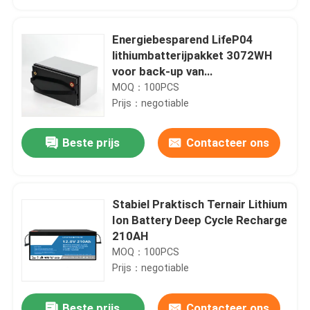
Energiebesparend LifeP04
lithiumbatterijpakket 3072WH
voor back-up van
thuisopslagsystemen
MOQ：100PCS
Prijs：negotiable
Beste prijs
Contacteer ons
Stabiel Praktisch Ternair Lithium
Huis
Ion Battery Deep Cycle Recharge
210AH
MOQ：100PCS
Producten
Prijs：negotiable
Video's
Beste prijs
Contacteer ons