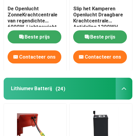
De Openlucht
Slip het Kamperen
18650 lithiumbatterij
ZonneKrachtcentrale
Openlucht Draagbare
van regendichte
Krachtcentrale
6000W, Lichtgewicht
Antidaling 1200WH
Openlucht Mobiele
Beste prijs
Beste prijs
Voeding
Contacteer ons
Contacteer ons
Lithiumev Batterij
(24)