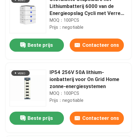
Lithiumbatterij 6000 van de
Energieopslag Cycli met Verre
Monitor
MOQ：100PCS
Prijs：negotiable
Beste prijs
Contacteer ons
IP54 256V 50A lithium-
ionbatterij voor On Grid Home
zonne-energiesystemen
MOQ：100PCS
Prijs：negotiable
Beste prijs
Contacteer ons