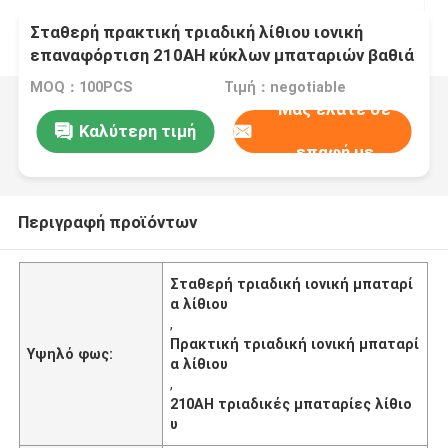
Σταθερή πρακτική τριαδική λίθιου ιονική
επαναφόρτιση 210AH κύκλων μπαταριών βαθιά
MOQ：100PCS
Τιμή：negotiable
Μας ελάτε σε
Καλύτερη τιμή
επαφή με
Περιγραφή προϊόντων
Σταθερή τριαδική ιονική μπαταρί
α λίθιου
,
Πρακτική τριαδική ιονική μπαταρί
Υψηλό φως:
α λίθιου
,
210AH τριαδικές μπαταρίες λίθιο
υ