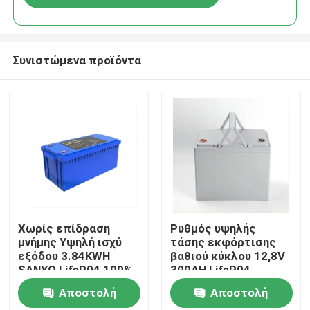
Συνιστώμενα προϊόντα
Σπίτι
Χωρίς επίδραση
Ρυθμός υψηλής
μνήμης Υψηλή ισχύ
τάσης εκφόρτισης
εξόδου 3.84KWH
βαθιού κύκλου 12,8V
Προϊόντα
SANYO LifeP04 100%
300AH LifeP04
DOD με οθόνη για
Μπαταρία λιθίου
Αποστολή
Αποστολή
οικιακά συστήματα
Ενσωματωμένη σε
Βίντεο