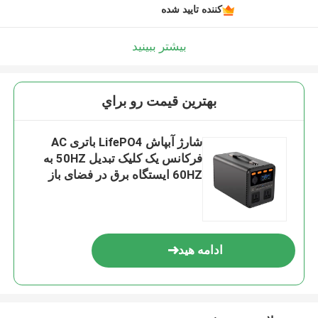
کننده تایید شده
بیشتر ببینید
بهترين قيمت رو براي
شارژ آبپاش LifePO4 باتری AC
فرکانس یک کلیک تبدیل 50HZ به
60HZ ایستگاه برق در فضای باز
برای کمپینگ
ادامه هید