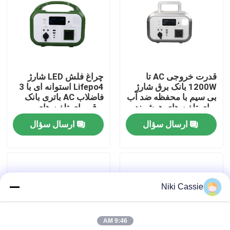
درباره ما
تور کارخانه
قدرت خروجی AC تا
چراغ فلش LED شارژ
1200W بانک برق شارژ
Lifepo4 استوانه ای با 3
کنترل کیفیت
بی سیم با محفظه ضد آب
فاضلاب AC باتری بانک
برای تلفن های هوشمند
برق برای تلفن های
هوشمند
ارسال سؤال
ارسال سؤال
با ما تماس بگیرید
اخبار
Niki Cassie
درخواست نقل قول
9:46 AM
نیروگاه خورشیدی قابل حمل