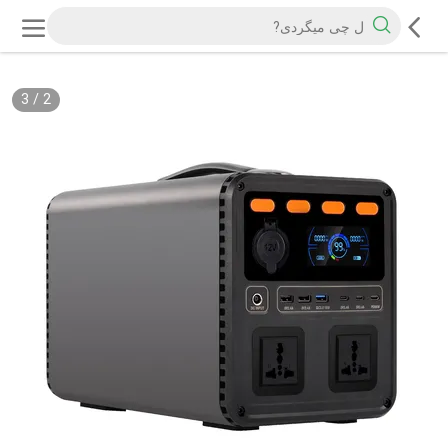
3
/
2