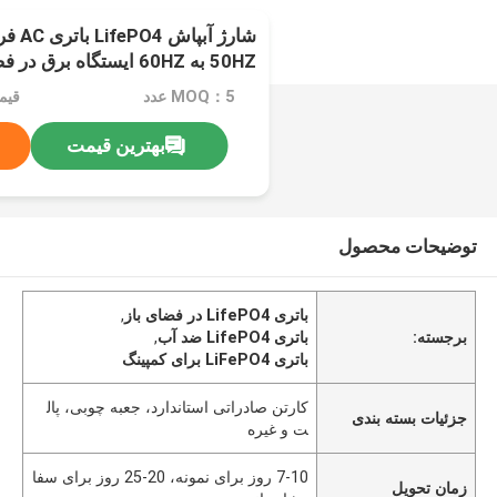
شارژ آ
50HZ به 60HZ ایستگاه برق در فضای باز برای کمپینگ
MOQ：5 عدد
قیمت：e
بهترین قیمت
توضیحات محصول
باتری LifePO4 در فضای باز
,
برجسته:
باتری LifePO4 ضد آب
,
باتری LiFePO4 برای کمپینگ
کارتن صادراتی استاندارد، جعبه چوبی، پال
جزئیات بسته بندی
ت و غیره
7-10 روز برای نمونه، 20-25 روز برای سفا
زمان تحویل