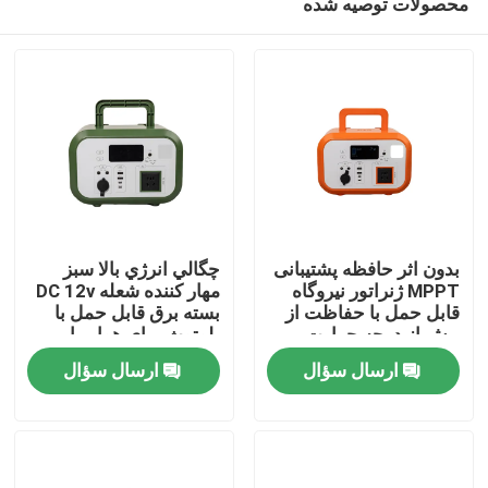
محصولات توصیه شده
بدون اثر حافظه پشتیبانی
چگالي انرژي بالا سبز
MPPT ژنراتور نیروگاه
مهار کننده شعله DC 12v
قابل حمل با حفاظت از
بسته برق قابل حمل با
بیش از درجه حرارت
بلوتوث برای هواپیما
صفحه اصلی
برای کمک به فاجعه
بدون سرنشین
ارسال سؤال
ارسال سؤال
محصولات
فیلم های