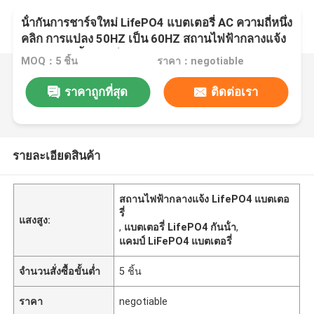
น้ํากันการชาร์จใหม่ LifePO4 แบตเตอรี่ AC ความถี่หนึ่ง
คลิก การแปลง 50HZ เป็น 60HZ สถานไฟฟ้ากลางแจ้ง
สําหรับการตั้งแคมป์
MOQ：5 ชิ้น
ราคา：negotiable
ราคาถูกที่สุด
ติดต่อเรา
รายละเอียดสินค้า
สถานไฟฟ้ากลางแจ้ง LifePO4 แบตเตอ
รี่
แสงสูง:
,
แบตเตอรี่ LifePO4 กันน้ํา
,
แคมป์ LiFePO4 แบตเตอรี่
จำนวนสั่งซื้อขั้นต่ำ
5 ชิ้น
ราคา
negotiable