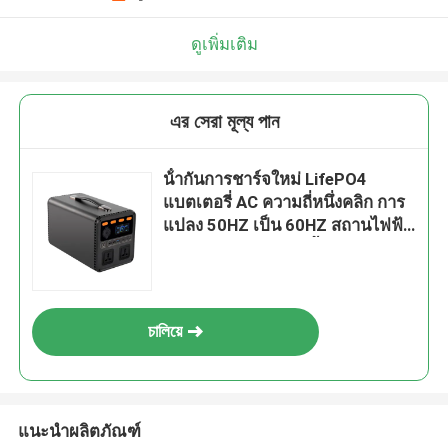
ดูเพิ่มเติม
এর সেরা মূল্য পান
น้ํากันการชาร์จใหม่ LifePO4
แบตเตอรี่ AC ความถี่หนึ่งคลิก การ
แปลง 50HZ เป็น 60HZ สถานไฟฟ้า
กลางแจ้งสําหรับการตั้งแคมป์
চালিয়ে
แนะนำผลิตภัณฑ์