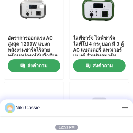
เกี่ยวกับเรา
ทัวร์โรงงาน
อัตราการออกแรง AC
ไลฟ์ชาร์จ ไลฟ์ชาร์จ
สูงสุด 1200W แบงก
ไลฟ์โป 4 กระบอก มี 3 ตู้
พลังงานชาร์จไร้สาย
AC แบตเตอรี่ แพวเวอร์
ควบคุมคุณภาพ
พร้อมอุปกรณ์กันน้ําสําห
แบงค์ สําหรับสมาร์ท
รับสมาร์ทโฟน
โฟน
ส่งคำถาม
ส่งคำถาม
ติดต่อเรา
ข่าว
Niki Cassie
ขอใบเสนอราคา
12:53 PM
สถานีไฟฟ้าพลังงานแสงอาทิตย์แบบพกพา