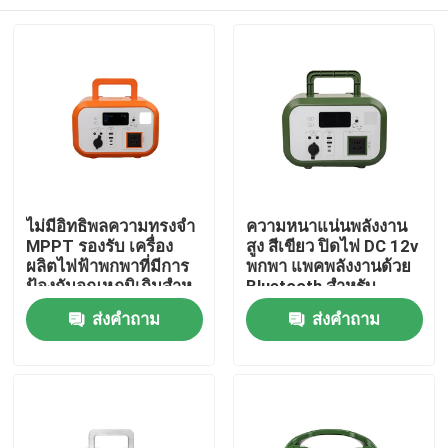
ไม่มีอิทธิพลความทรงจํา
ความหนาแน่นพลังงาน
MPPT รองรับ เครื่อง
สูง สีเขียว ปิดไฟ DC 12v
ผลิตไฟฟ้าพกพาที่มีการ
พกพา แพคพลังงานด้วย
ป้องกันอุณหภูมิเกินสําห
Bluetooth สําหรับ
รับการช่วยเหลือภัยพิบัติ
Drone
บ้าน
ส่งคำถาม
ส่งคำถาม
สินค้า
วิดีโอ