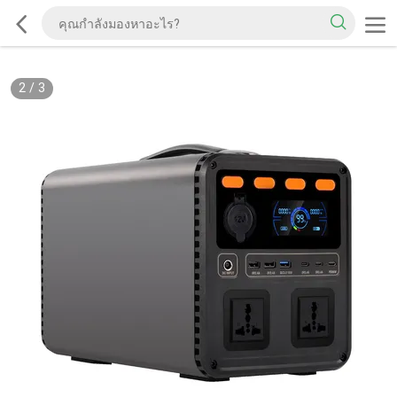
2
/
3