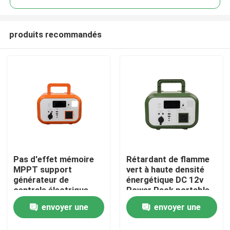
produits recommandés
Pas d'effet mémoire
Rétardant de flamme
Maison
MPPT support
vert à haute densité
générateur de
énergétique DC 12v
centrale électrique
Power Pack portable
Produits
portable avec
avec Bluetooth pour
envoyer une
envoyer une
protection contre les
drone
températures élevées
Vidéos
demande
demande