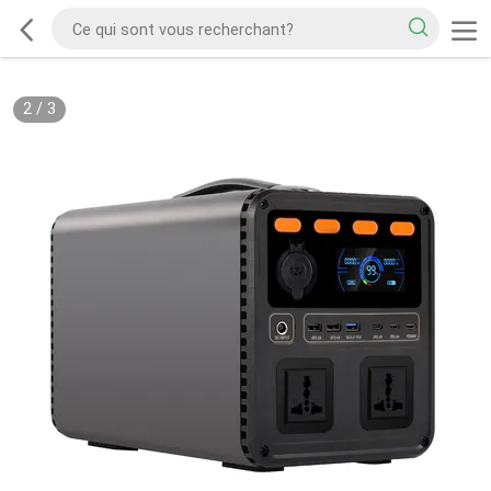
2
/
3