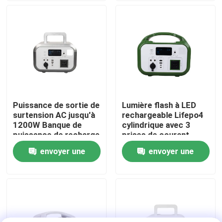
pour les secours en
cas de catastrophe
Au sujet de nous
Visite d'usine
Contrôle de qualité
Puissance de sortie de
Lumière flash à LED
surtension AC jusqu'à
rechargeable Lifepo4
Contact USA
1200W Banque de
cylindrique avec 3
puissance de recharge
prises de courant
sans fil avec boîtier
alternatif batterie
envoyer une
envoyer une
Nouvelles
étanche pour
Power Bank pour
smartphones
smartphones
demande
demande
Demandez une citation
Centrale portative solaire