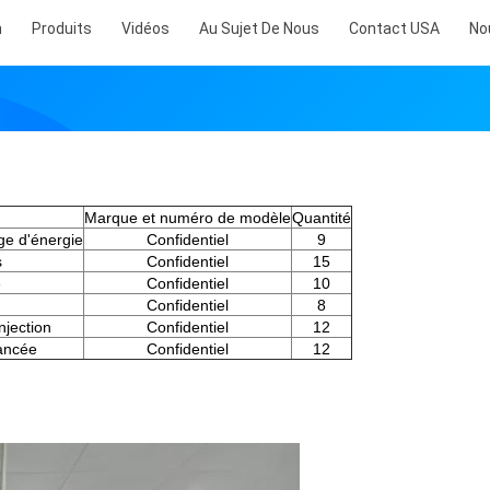
n
Produits
Vidéos
Au Sujet De Nous
Contact USA
No
Marque et numéro de modèle
Quantité
age d'énergie
Confidentiel
9
s
Confidentiel
15
e
Confidentiel
10
Confidentiel
8
njection
Confidentiel
12
ancée
Confidentiel
12