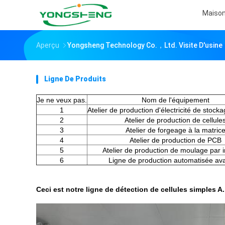
Maiso
Aperçu
Yongsheng Technology Co.，Ltd. Visite D'usine
Ligne De Produits
Je ne veux pas.
Nom de l'équipement
1
Atelier de production d'électricité de stock
2
Atelier de production de cellule
3
Atelier de forgeage à la matric
4
Atelier de production de PCB
5
Atelier de production de moulage par i
6
Ligne de production automatisée av
Ceci est notre ligne de détection de cellules simples A.