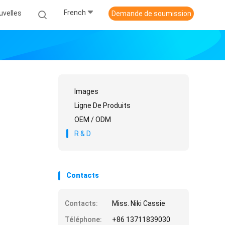
French
uvelles
Demande de soumission
Images
Ligne De Produits
OEM / ODM
R & D
Contacts
Contacts:
Miss. Niki Cassie
Téléphone:
+86 13711839030