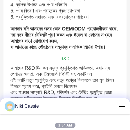
4. ব্যাপক উত্পাদন এবং পণ্য পরিদর্শন
5. পণ্য বিতরণ এবং গ্রাহকের গ্রহণযোগ্যতা
6. প্রযুক্তিগত সহায়তা এবং বিক্রয়োত্তর পরিষেবা
আপনার যদি আমাদের জন্য কোন OEM/ODM প্রয়োজনীয়তা থাকে,
দয়া করে নীচের টেবিলটি পূরণ করুন এবং ইমেল বা ফোনের মাধ্যমে
আমাদের সাথে যোগাযোগ করুন,
বা আমাদের কাছে পৌঁছানোর সম্ভাব্য সামাজিক মিডিয়া উপায়।
R&D
আমাদের R&D টিম হল সমৃদ্ধ প্রযুক্তিগত অভিজ্ঞতা, অসামান্য
পেশাদার ক্ষমতা, এবং টিমওয়ার্ক স্পিরিট সহ একটি দল।
এই দলটি নতুন প্রযুক্তি এবং নতুন পণ্যের বিকাশকে তার মূল মিশন
হিসাবে গ্রহণ করে, ব্যাটারি কোষে বিশেষজ্ঞ
বাড়ি
এবং পাওয়ার সাপ্লাই R&D, পরিদর্শন এবং টেস্টিং প্রযুক্তি।তারা
শুধুমাত্র সক্রিয়ভাবে উদ্ভাবনে নিজেকে নিবেদিত করে না,
গবেষণা পণ্য এবং প্রযুক্তি, কিন্তু একটি সম্পূর্ণ পরিসীমা প্রদান করার
Niki Cassie
পণ্য
জন্য উন্নত বিশ্লেষণ এবং পরীক্ষার সরঞ্জাম আছে
পণ্যের গুণমান এবং গ্রাহক পরিষেবার জন্য এসকর্ট।
1:34 AM
ভিডিও