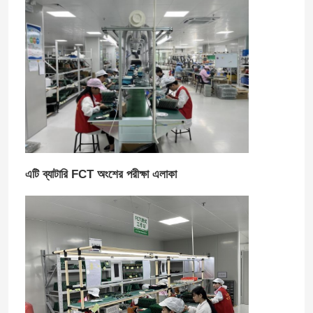
এটি ব্যাটারি FCT অংশের পরীক্ষা এলাকা