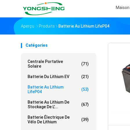
Maison
Aperçu
Produits
Batterie Au Lithium LifeP04
Catégories
Centrale Portative
(71)
Solaire
Batterie Du Lithium EV
(21)
Batterie Au Lithium
(53)
LifeP04
Batterie Au Lithium De
(67)
Stockage De L'...
Batterie Électrique De
(39)
Vélo De Lithium