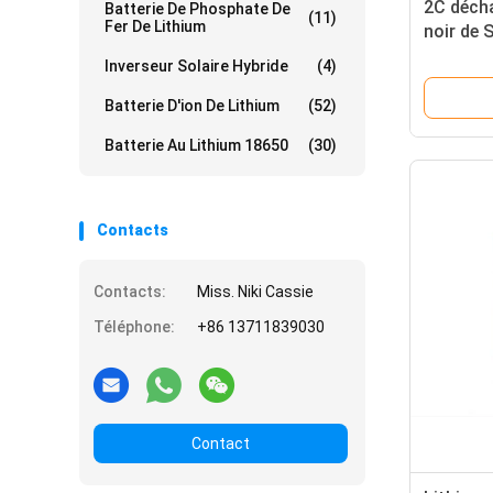
2C déch
Batterie De Phosphate De
(11)
Fer De Lithium
noir de 
de LifeP
Inverseur Solaire Hybride
(4)
fourgon
Batterie D'ion De Lithium
(52)
Batterie Au Lithium 18650
(30)
Contacts
Contacts:
Miss. Niki Cassie
Téléphone:
+86 13711839030
Contact