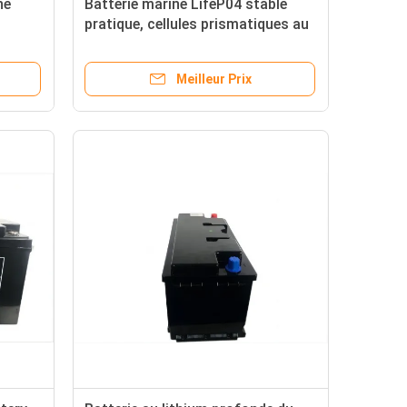
ne
Batterie marine LifeP04 stable
s
pratique, cellules prismatiques au
res
lithium Ultraportable
Meilleur Prix