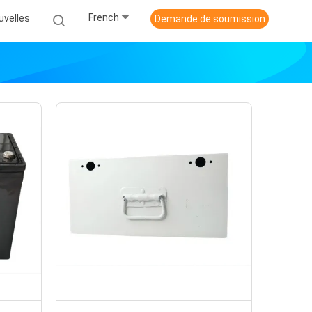
French
uvelles
Demande de soumission