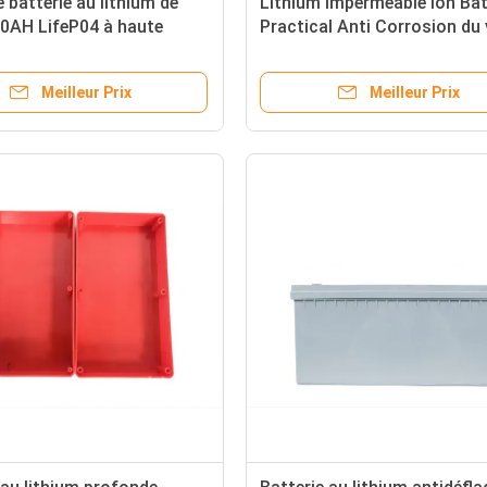
e batterie au lithium de
Lithium imperméable Ion Bat
00AH LifeP04 à haute
Practical Anti Corrosion du 
on pour des bateaux de
LifeP04 d'E
Meilleur Prix
Meilleur Prix