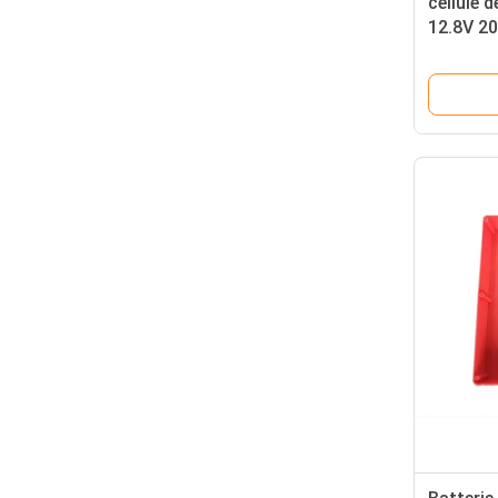
cellule d
12.8V 2
producti
pêche