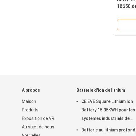
18650 de
véhicule
À propos
Batterie d'ion de lithium
Maison
CE EVE Square Lithium Ion
Produits
Battery 15.35KWH pour les
Exposition de VR
systèmes industriels de
Au sujet de nous
stockage de l'énergie
Batterie au lithium profond
Nouvelles