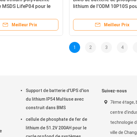
 MSDS LifeP04 pour le
lithium de l'ODM 10P10S pou
 à vitesse réduite
scooter électrique
Meilleur Prix
Meilleur Prix
1
2
3
4
Support de batterie d'UPS d'ion
Suivez-nous
du lithium IP54 Multiuse avec
7ème étage, 
construit dans BMS
centre d'indu
cellule de phosphate de fer de
technologie 
lithium de 51.2V 200AH pour le
e
ville de Changp
cycle profond de systèmes