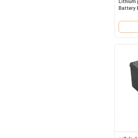
Lithium 
Battery 
Multius