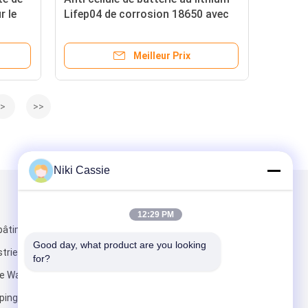
r le
Lifep04 de corrosion 18650 avec
la lumière d'affichage à cristaux
liquides
Meilleur Prix
>
>>
Niki Cassie
Mail nous
12:29 PM
bâtiment 1,
Good day, what product are you looking 
strie de
for?
de Wanfeng,
ing, ville de