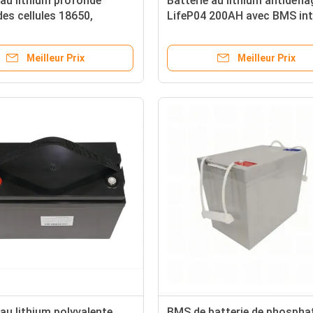
 au lithium profonde
Batterie au lithium antidéfl
des cellules 18650,
LifeP04 200AH avec BMS int
 à cycle profond de lithium
son pour solaire
Meilleur Prix
Meilleur Prix
 au lithium polyvalente
BMS de batterie de phospha