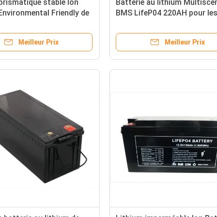
prismatique stable Ion
Batterie au lithium Multisce
Environmental Friendly de
BMS LifeP04 220AH pour le
e
systèmes de secours militai
Meilleur Prix
Meilleur Prix