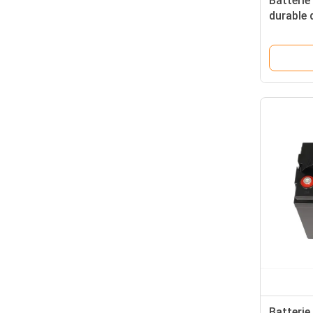
Batterie
durable 
batterie
à la mai
Batterie