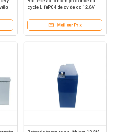
tery
Batterie au lithium profonde du
vélo
cycle LifeP04 de cv de cc 12.8V
léger 100ah universelle
Meilleur Prix