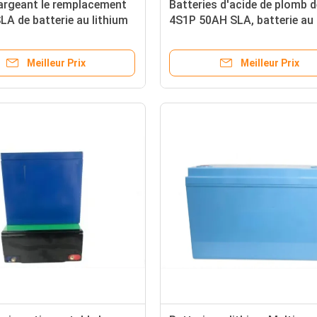
argeant le remplacement
Batteries d'acide de plomb d
SLA de batterie au lithium
4S1P 50AH SLA, batterie au
04 pour le support de
lithium multifonctionnelle a
 de campeur
BMS
Meilleur Prix
Meilleur Prix