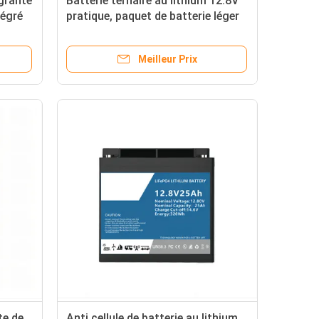
agrante
Batterie ternaire au lithium 12.8V
égré
pratique, paquet de batterie léger
LifeP04 de vélo d'E
Meilleur Prix
te de
Anti cellule de batterie au lithium