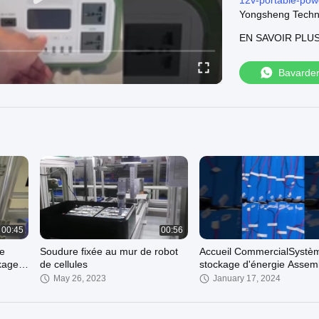
12v-portable-powe
Yongsheng Techno
We can supply:
EN SAVOIR PLU
Centrale portative
4121546-solar-po
Batterie du lithiu
Bavarde
4121549-lithium-e
Batterie au lithiu
4121535-lifep04-l
Welcome to visit o
00:45
00:56
de
Soudure fixée au mur de robot
Accueil CommercialSystè
ckage
de cellules
stockage d'énergie Assem
de la batterie
May 26, 2023
January 17, 2024