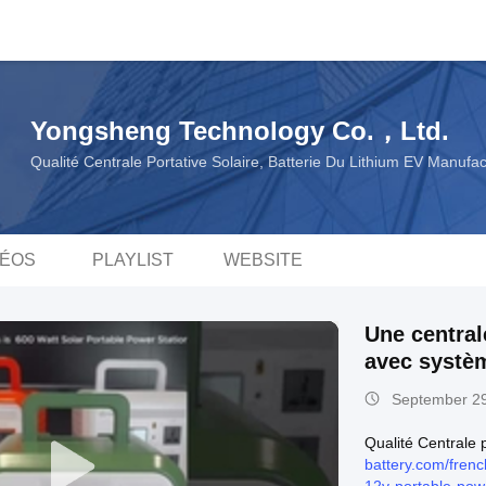
Yongsheng Technology Co.，Ltd.
Qualité Centrale Portative Solaire, Batterie Du Lithium EV Manuf
DÉOS
PLAYLIST
WEBSITE
Une central
avec systèm
maison
September 29
Qualité Centrale 
battery.com/fren