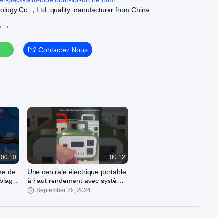
r-pack-with-bluetooth-for-drone.html
logy Co.，Ltd. quality manufacturer from China.
S →
 solaire :
https://www.lithiumions-battery.com/french/supplier-
rtable-power-station
m EV :
https://www.lithiumions-battery.com/french/supplier-
r
Contactez Nous
v-battery
m LifeP04 :
https://www.lithiumions-battery.com/french/supplier-
ithium-battery
ur official website :
https://www.lithiumions-battery.com
00:10
00:12
me de
Une centrale électrique portable
blage
à haut rendement avec système
de sauvegarde Bluetooth pour la
September 29, 2024
maison