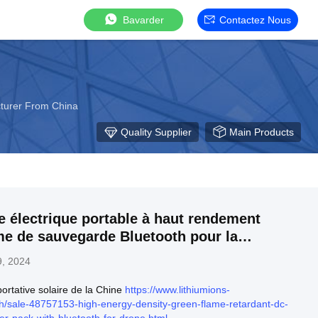
Bavarder
Contactez Nous
acturer From China
Quality Supplier
Main Products
e électrique portable à haut rendement
e de sauvegarde Bluetooth pour la
, 2024
portative solaire de la Chine
https://www.lithiumions-
ch/sale-48757153-high-energy-density-green-flame-retardant-dc-