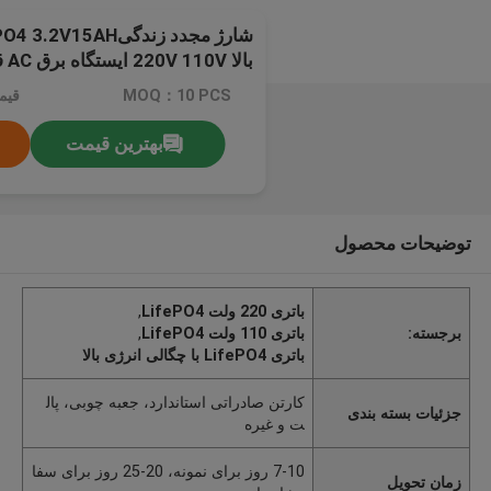
ابزار برق
MOQ：10 PCS
قیمت：e
بهترین قیمت
توضیحات محصول
باتری 220 ولت LifePO4
,
برجسته:
باتری 110 ولت LifePO4
,
باتری LifePO4 با چگالی انرژی بالا
کارتن صادراتی استاندارد، جعبه چوبی، پال
جزئیات بسته بندی
ت و غیره
7-10 روز برای نمونه، 20-25 روز برای سفا
زمان تحویل