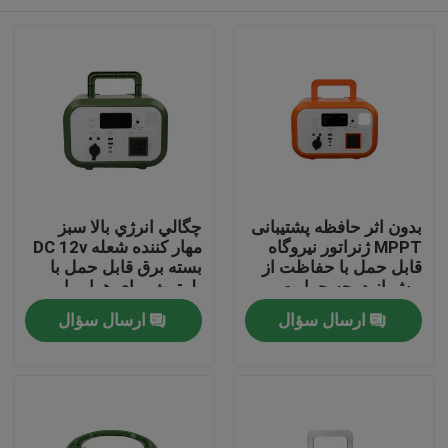
بدون اثر حافظه پشتیبانی
چگالي انرژي بالا سبز
MPPT ژنراتور نیروگاه
مهار کننده شعله DC 12v
قابل حمل با حفاظت از
بسته برق قابل حمل با
بیش از درجه حرارت
بلوتوث برای هواپیما
برای کمک به فاجعه
بدون سرنشین
صفحه اصلی
ارسال سؤال
ارسال سؤال
محصولات
فیلم های