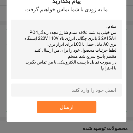
پیام بگذارید
ما به زودی با شما تماس خواهیم گرفت
بیشتر ببینید
بهترين قيمت رو براي
شارژ مجدد زندگیPO4 3.2V15AH
باتری چگالی انرژی بالا 220V 110V
ایستگاه برق AC قابل حمل با LCD
برای ابزار برق
ادامه هید
ارسال
محصولات توصیه شده