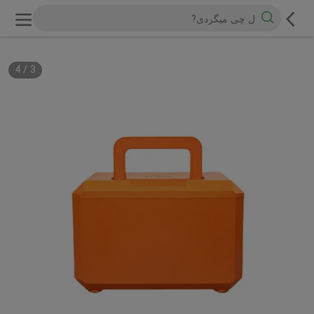
4
/
3