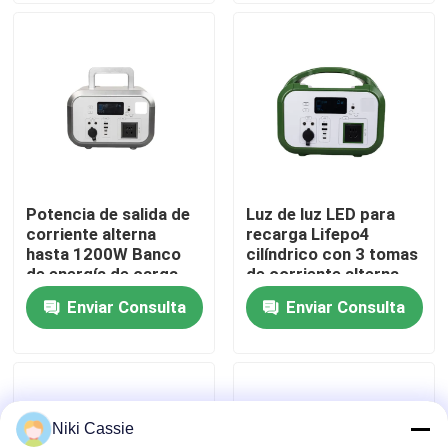
desastres
Sobre nosotros
Viaje de la fábrica
Control de calidad
Potencia de salida de
Luz de luz LED para
corriente alterna
recarga Lifepo4
Contacto los E.E.U.U.
hasta 1200W Banco
cilíndrico con 3 tomas
de energía de carga
de corriente alterna
inalámbrica con
Batería Banco de
Enviar Consulta
Enviar Consulta
Noticias
carcasa impermeable
energía para teléfonos
para teléfonos
inteligentes
inteligentes
Pida una cita
Niki Cassie
Central eléctrica portátil solar