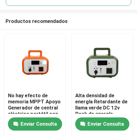
Productos recomendados
No hay efecto de
Alta densidad de
Hogar
memoria MPPT Apoyo
energía Retardante de
Generador de central
llama verde DC 12v
eléctrica portátil con
Pack de energía
Productos
protección contra
portátil con Bluetooth
Enviar Consulta
Enviar Consulta
sobre temperatura
para drones
para el alivio de
Vídeos