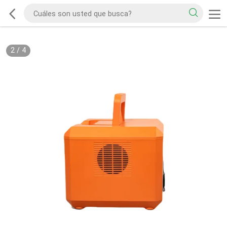
2
/
4