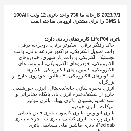
2023/7/1 کارخانه ما 730 واحد باتری 12 ولت 100AH ​​
با BMS را برای مشتری اروپایی ساخته است
باتری LifeP04 کاربردهای زیادی دارد:
چاک رفتگر برقی، اسکوتر برقی، دوچرخه برقی،
وانت تحویل الکتریکی، تراکتور مزرعه برقی، وانت
لجستیک الکتریکی و وانت بار شهری. خودروهای
الکترونیکی، خودروهای الکترونیکی، اتوبوس های
الکترونیکی، کامیون های الکترونیکی، بالابرها،
اسکوترهای الکترونیکی، E - قایق، خودروی خارج از
بزرگراه
انرژی ذخیره سازی خانه/دیجیتال، انرژی خورشیدی
خارج از شبکه/ذخیره انرژی باد، پایگاه مخابراتی و
منبع تغذیه پشتیبان، باتری پهپاد، باتری موتور
سیکلت، باتری خودرو
باتری اتوبوس، باتری کامیون، باتری قایق بادبانی،
باتری پرتاب، باتری کشتی، باتری سه چرخه، باتری
Pedicab، باتری ماشین های مسابقه، باتری