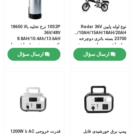
نوع لوله پایین Redar 36V
10S2P نرخ تخلیه بالا 18650
36V/48V
7AH/10AH/15AH/18AH/20AH
23700 بسته باتری دوچرخه
8.8AH/10.4Ah/13.6AH
برقی لیتیومی برای سه چرخه
باتری دوچرخه برقی لیتیوم با
برقی
BMS برای دوچرخه برقی
ارسال سؤال
ارسال سؤال
صفحه اصلی
محصولات
پمپ برق خورشیدی قابل
قدرت خروجی AC تا 1200W
فیلم های