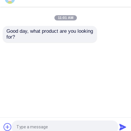
আমাদের সম্পর্কে
11:01 AM
Good day, what product are you looking 
কারখানা ভ্রমণ
for?
দ্রুত চার্জ সিপিএপি সিগারেট লাইটার
1152WH আল্ট্রা লার্জ ক্যাপাসিটি
120W রিচার্জ 1500 আউটপুট
DC12V এসি 110V ROHS
পাওয়ার লাইফপিও 4 ব্যাটারি
অনুমোদিত পোর্টেবল পাওয়ার স্টেশন
মান নিয়ন্ত্রণ
ওয়্যারলেস চার্জিং সহ আরভি জন্য
ইউপিএস পাওয়ার সাপ্লাই জন্য সৌর
প্যানেল সঙ্গে
অনুসন্ধান পাঠান
অনুসন্ধান পাঠান
যোগাযোগ করুন
বাড়ি
আমাদের সম্পর্কে
আমাদের সাথে যোগাযোগ করুন
Desktop Site
খবর
সাইটম্যাপ
গোপনীয়তা নীতি
উদ্ধৃতির জন্য আবেদন
গুণ
সোলার পোর্টেবল পাওয়ার স্টেশন
চীন কারখানা.Copyright ©
সোলার পোর্টেবল পাওয়ার স্টেশন
2026 Yongsheng Technology Co.，Ltd.. All Rights