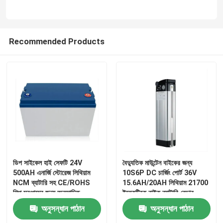
Recommended Products
ডিপ সাইকেল হাই সেফটি 24V
বৈদ্যুতিক মাউন্টেন বাইকের জন্য
500AH এনার্জি স্টোরেজ লিথিয়াম
10S6P DC চার্জিং পোর্ট 36V
NCM ব্যাটারি সহ CE/ROHS
15.6AH/20AH লিথিয়াম 21700
শিল্প সরঞ্জামের জন্য অনুমোদিত
ইলেকট্রিক বাইক ব্যাটারি রেডার
অনুসন্ধান পাঠান
অনুসন্ধান পাঠান