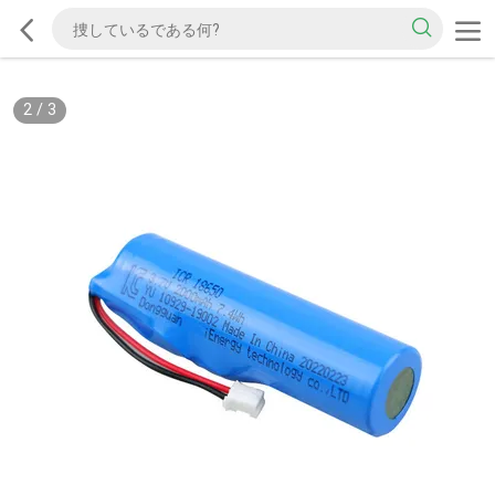
2
/
3