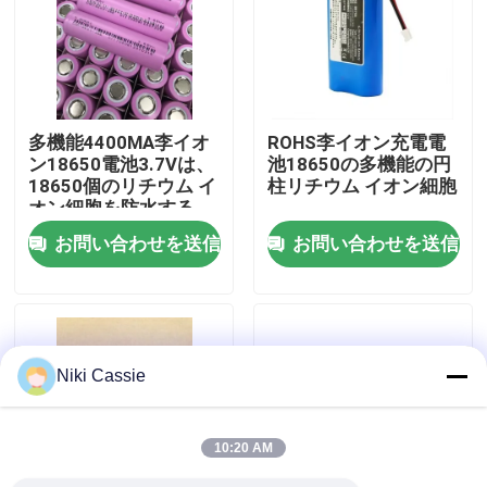
私達について
工場旅行
多機能4400MA李イオ
ROHS李イオン充電電
ン18650電池3.7Vは、
池18650の多機能の円
18650個のリチウム イ
柱リチウム イオン細胞
品質管理
オン細胞を防水する
お問い合わせを送信
お問い合わせを送信
接触米国
ニュース
Niki Cassie
引用を要求しなさい
10:20 AM
太陽携帯用発電所