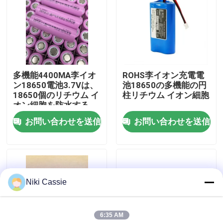
私達について
工場旅行
多機能4400MA李イオ
ROHS李イオン充電電
ン18650電池3.7Vは、
池18650の多機能の円
品質管理
18650個のリチウム イ
柱リチウム イオン細胞
オン細胞を防水する
お問い合わせを送信
お問い合わせを送信
接触米国
ニュース
Niki Cassie
引用を要求しなさい
6:35 AM
太陽携帯用発電所