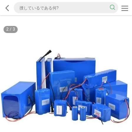
2
/
3