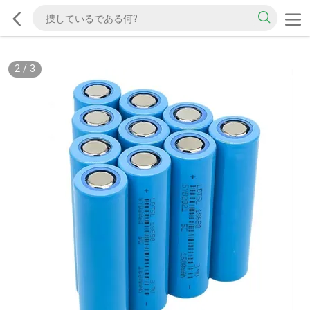
2
/
3