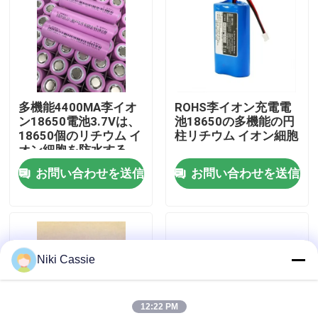
私達について
工場旅行
多機能4400MA李イオ
ROHS李イオン充電電
ン18650電池3.7Vは、
池18650の多機能の円
品質管理
18650個のリチウム イ
柱リチウム イオン細胞
オン細胞を防水する
お問い合わせを送信
お問い合わせを送信
接触米国
ニュース
Niki Cassie
引用を要求しなさい
12:22 PM
太陽携帯用発電所