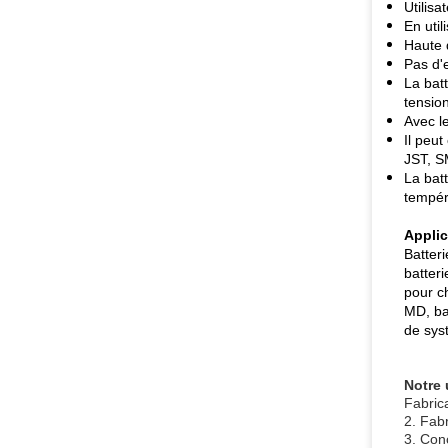
Utilisa
En util
Haute 
Pas d'
La bat
tensio
Avec le
Il peut
JST, SM
La bat
tempér
Applic
Batteri
batter
pour ch
MD, bat
de sys
Notre 
Fabrica
2. Fab
3. Con