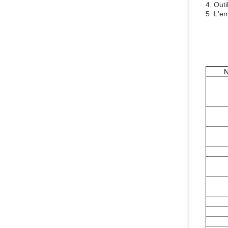
4. Outi
5. L'em
N