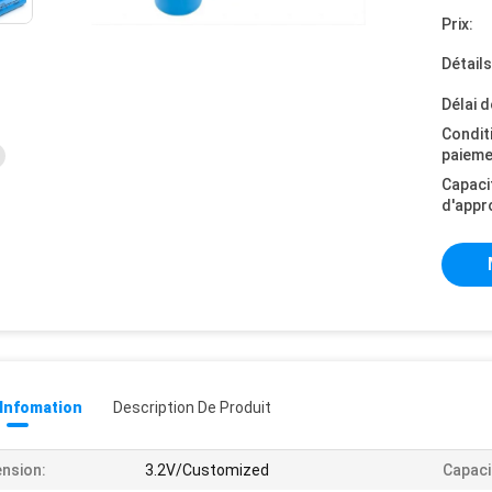
Prix:
Détail
Délai d
Condit
paieme
Capaci
d'appr
 Infomation
Description De Produit
nsion:
3.2V/Customized
Capaci