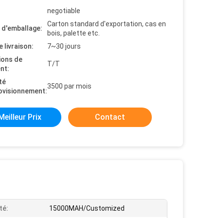
negotiable
Carton standard d'exportation, cas en
s d'emballage:
bois, palette etc.
e livraison:
7~30 jours
ions de
T/T
nt:
té
3500 par mois
ovisionnement:
Meilleur Prix
Contact
té:
15000MAH/Customized