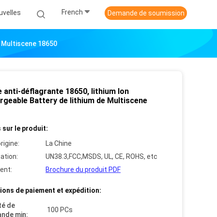
French
uvelles
Demande de soumission
e Multiscene 18650
e anti-déflagrante 18650, lithium Ion
rgeable Battery de lithium de Multiscene
 sur le produit:
rigine:
La Chine
cation:
UN38.3,FCC,MSDS, UL, CE, ROHS, etc
ent:
Brochure du produit PDF
ions de paiement et expédition:
té de
100 PCs
nde min: