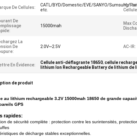
CATL/BYD/Domestic/EVE/SANYO/Sumsung/Pan
Matéri
rque De Cellules:
etc.
Cellule
urant De
Max C
emplissage
15000mah
Discha
pide:
chargez La
nsion De
2.0V~2.5V
AC-IR:
upure:
Cellule anti-déflagrante 18650
,
cellule recharg
ttre En Évidence:
lithium Ion Rechargeable Battery de lithium de 
ption de produit
ie au lithium rechargeable 3.2V 15000mah 18650 de grande capaci
pareils GPS
ls rapides:
ion de sécurité complète : protection contre les surintensités, protection
uffes
éristiques de décharge stables exceptionnelles.