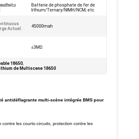
asonic,
au De La
Batterie de phosphate de fer de
:
lithium/Ternary/NIMH/NCM, etc.
ontinuous
45000mah
rge Actuel:
≤3MΩ
eable 18650
,
lithium de Multiscene 18650
té antidéflagrante multi-scène intégrée BMS pour
 contre les courts-circuits, protection contre les