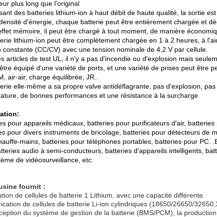
teur plus long que l'original
isant des batteries lithium-ion à haut débit de haute qualité, la sortie est
densité d'énergie, chaque batterie peut être entièrement chargée et d
effet mémoire, il peut être chargé à tout moment, de manière économiq
terie lithium-ion peut être complètement chargée en 1 à 2 heures, à l'a
n constante (CC/CV) avec une tension nominale de 4,2 V par cellule.
s articles de test UL, il n'y a pas d'incendie ou d'explosion mais seul
 être équipé d'une variété de ports, et une variété de prises peut être
, air-air, charge équilibrée, JR..
terie elle-même a sa propre valve antidéflagrante, pas d'explosion, p
ature, de bonnes performances et une résistance à la surcharge
ation:
es pour appareils médicaux, batteries pour purificateurs d'air, batteries 
ies pour divers instruments de bricolage, batteries pour détecteurs de 
auffe-mains, batteries pour téléphones portables, batteries pour PC. .B
teries audio à semi-conducteurs, batteries d'appareils intelligents, batte
tème de vidéosurveillance, etc.
usine fournit :
tion de cellules de batterie 1.Lithium, avec une capacité différente.
rication de cellules de batterie Li-ion cylindriques (18650/26650/32650
ception du système de gestion de la batterie (BMS/PCM), la production 