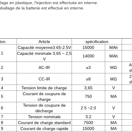
llage en plastique, l'injection est effectuée en interne.
ballage de la batterie est effectué en interne.
on.
Article
spécification
Capacité moyenne3.65-2.5V
15000
MAh
1
Capacité minimale 3,65 ~ 2,5
14000
MAh
V
A
2
AC-IR
≤3
MΩ
d
2
3
CC-IR
≤8
MΩ
d
4
Tension limite de charge
3,65
V
Courant de coupure de
5
750
MA
charge
Tension de coupure de
6
2.5 ~2.0
V
décharge
7
Tension nominale
3.2
V
8
Courant de charge standard
7500
MA
9
Courant de charge rapide
15000
MA