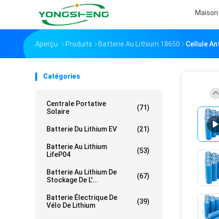
Maison
Aperçu
Produits
Batterie Au Lithium 18650
Cellule An
Catégories
Centrale Portative
(71)
Solaire
Batterie Du Lithium EV
(21)
Batterie Au Lithium
(53)
LifeP04
Batterie Au Lithium De
(67)
Stockage De L'...
Batterie Électrique De
(39)
Vélo De Lithium