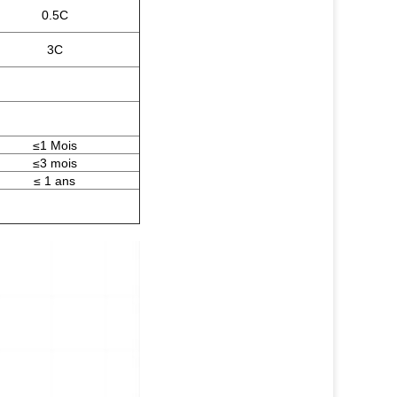
0.5C
3C
≤1 Mois
≤3 mois
≤ 1 ans