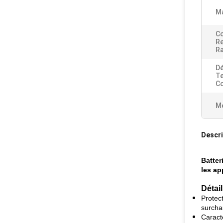
Ma
Co
R
Ra
Dé
Te
Co
Me
Descri
Batter
les ap
Détai
Protect
surcha
Caract