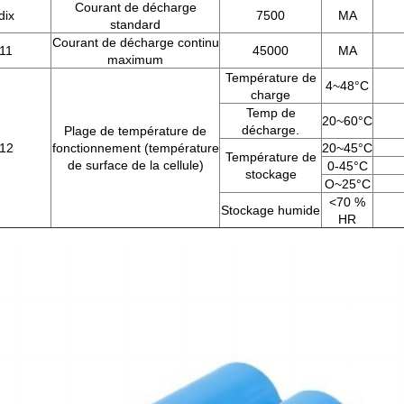
Courant de décharge
dix
7500
MA
standard
Courant de décharge continu
11
45000
MA
maximum
Température de
4~48°C
charge
Temp de
20~60°C
décharge.
Plage de température de
12
fonctionnement (température
20~45°C
Température de
de surface de la cellule)
0-45°C
stockage
O~25°C
<70 %
Stockage humide
HR