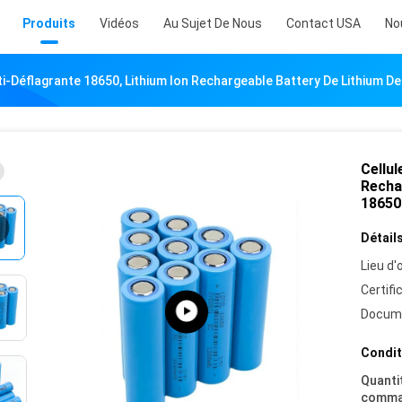
Produits
Vidéos
Au Sujet De Nous
Contact USA
No
ti-Déflagrante 18650, Lithium Ion Rechargeable Battery De Lithium D
Cellul
Recha
18650
Détails
Lieu d'o
Certifi
Docum
Condit
Quanti
comma