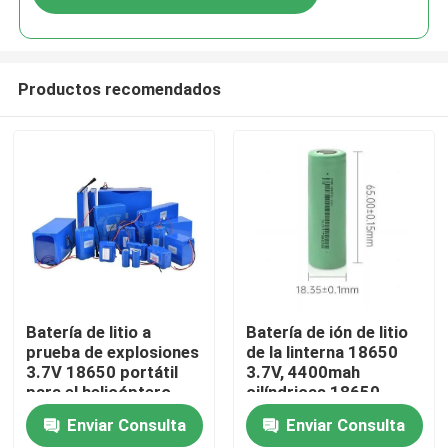
Productos recomendados
Hogar
Batería de litio a
Batería de ión de litio
prueba de explosiones
de la linterna 18650
3.7V 18650 portátil
3.7V, 4400mah
Productos
para el helicóptero
cilíndricas 18650
células de ión de litio
Enviar Consulta
Enviar Consulta
Vídeos