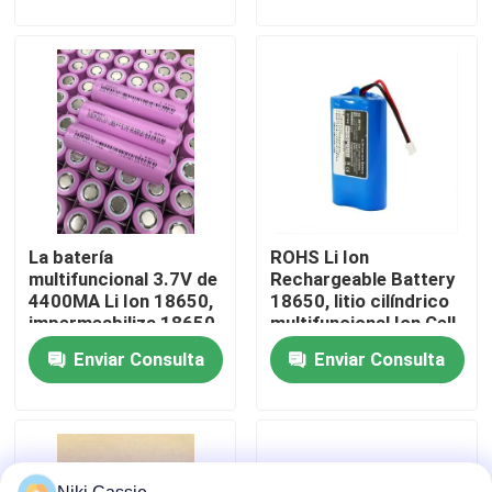
Sobre nosotros
Viaje de la fábrica
Control de calidad
La batería
ROHS Li Ion
Contacto los E.E.U.U.
multifuncional 3.7V de
Rechargeable Battery
4400MA Li Ion 18650,
18650, litio cilíndrico
impermeabiliza 18650
multifuncional Ion Cell
Noticias
el litio Ion Cells
Enviar Consulta
Enviar Consulta
Pida una cita
Central eléctrica portátil solar