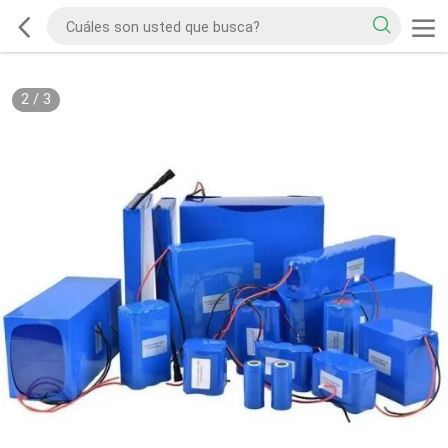
2
/
3