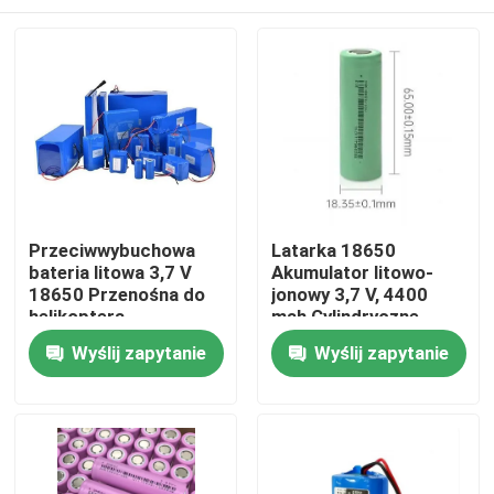
Przeciwwybuchowa
Latarka 18650
bateria litowa 3,7 V
Akumulator litowo-
18650 Przenośna do
jonowy 3,7 V, 4400
helikoptera
mah Cylindryczne
ogniwa litowo-jonowe
Dom
Wyślij zapytanie
Wyślij zapytanie
18650
Produkty
Filmy