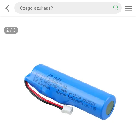
2
/
3