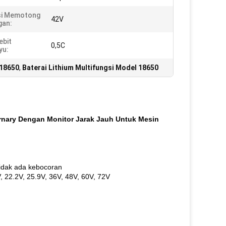
si Memotong
42V
gan:
ebit
0,5C
yu:
 18650
,
Baterai Lithium Multifungsi Model 18650
ernary Dengan Monitor Jarak Jauh Untuk Mesin
Tidak ada kebocoran
, 22.2V, 25.9V, 36V, 48V, 60V, 72V