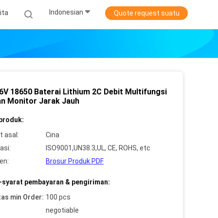
Indonesian
ita
Quote request suatu
6V 18650 Baterai Lithium 2C Debit Multifungsi
n Monitor Jarak Jauh
 produk:
 asal:
Cina
asi:
ISO9001,UN38.3,UL, CE, ROHS, etc
en:
Brosur Produk PDF
-syarat pembayaran & pengiriman:
tas min Order:
100 pcs
negotiable