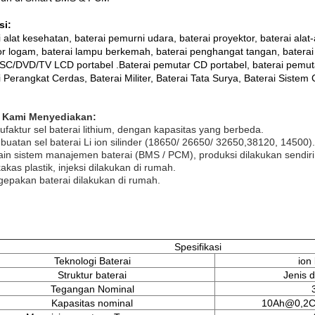
si:
 alat kesehatan, baterai pemurni udara, baterai proyektor, baterai alat-a
or logam, baterai lampu berkemah, baterai penghangat tangan, baterai 
C/DVD/TV LCD portabel .Baterai pemutar CD portabel, baterai pemuta
 Perangkat Cerdas, Baterai Militer, Baterai Tata Surya, Baterai Sistem 
k Kami Menyediakan:
ufaktur sel baterai lithium, dengan kapasitas yang berbeda.
buatan sel baterai Li ion silinder (18650/ 26650/ 32650,38120, 14500).
ain sistem manajemen baterai (BMS / PCM), produksi dilakukan sendiri
akas plastik, injeksi dilakukan di rumah.
gepakan baterai dilakukan di rumah.
Spesifikasi
Teknologi Baterai
ion 
Struktur baterai
Jenis d
Tegangan Nominal
Kapasitas nominal
10Ah@0,2C 