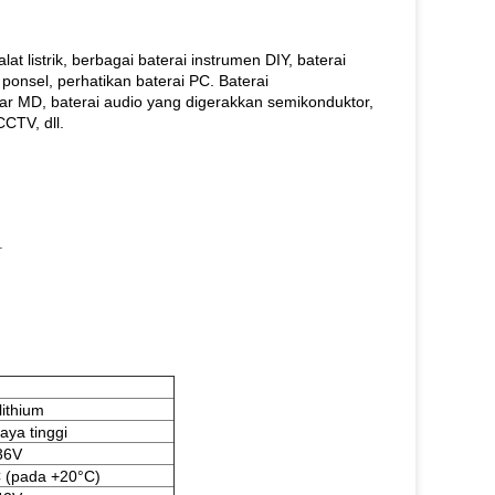
lat listrik, berbagai baterai instrumen DIY, baterai
ponsel, perhatikan baterai PC. Baterai
r MD, baterai audio yang digerakkan semikonduktor,
CCTV, dll.
.
lithium
aya tinggi
36V
(pada +20°C)