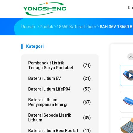
R
Rumah
Produk
18650 Baterai Litium
8AH 36V 18650 Ba
Kategori
Pembangkit Listrik
(71)
Tenaga Surya Portabel
Baterai Litium EV
(21)
Baterai Litium LifeP04
(53)
Baterai Lithium
(67)
Penyimpanan Energi
Baterai Sepeda Listrik
(39)
Lithium
Baterai Litium Besi Fosfat
(11)