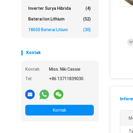
Inverter Surya Hibrida
(4)
Baterai Ion Lithium
(52)
18650 Baterai Litium
(30)
Kontak
Kontak:
Miss. Niki Cassie
Tel:
+86 13711839030
Inform
Kontak
Me
T