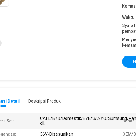
Kemasa
Waktu 
Syarat
pemba
Menye
kemam
H
asi Detail
Deskripsi Produk
CATL/BYD/Domestik/EVE/SANYO/Sumsung/Pana
rk Sel:
Bahan 
dll.
egangan:
36V/Disesuaikan
OEM/O