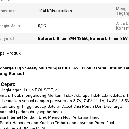
Mengi
pasitas:
10AH/Disesuaikan
Tegan
Arus D
ngisi Arus:
0,2C
Kontin
nyoroti:
Baterai Lithium 8AH 18650
,
Baterai Lithium 36V
psi Produk
charge High Safety Multifungsi 8AH 36V 18650 Baterai Lithium T
ong Rumput
l Cepat:
lingkungan, Lulus ROHS/CE, dll
Aman, Tidak mengandung Merkuri, Tidak Ada api, Tidak ada ledakan, 
disesuaikan sesuai dengan persyaratan 3.7V, 7.4V, 11.1V, 14.8V, 18.5V
tan Energi Tinggi, Setiap Baterai Dapat Diisi Penuh Dan Discharge
ma stabil pada suhu yang berbeda
ansi Internal Rendah, Efek Memori Nol, Performa Tinggi
Pabrik Hebat dengan Kualitas Terbaik dan Layanan Purna Jual
gun di Smart BMS & PCM