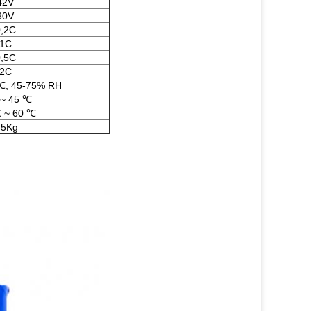
42V
30V
,2C
1C
,5C
2C
 ℃, 45-75% RH
~ 45 ℃
℃ ~ 60 ℃
.5Kg