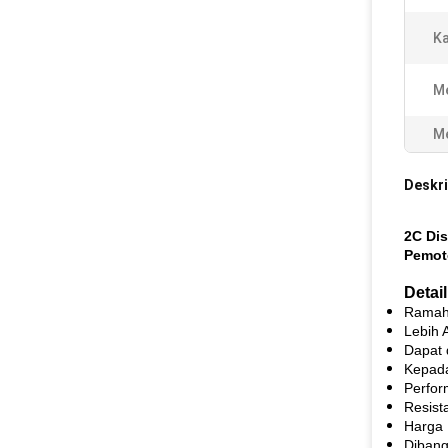
Ka
Me
Me
Deskri
2C Dis
Pemot
Detai
Ramah 
Lebih 
Dapat 
Kepada
Perfor
Resist
Harga 
Diban