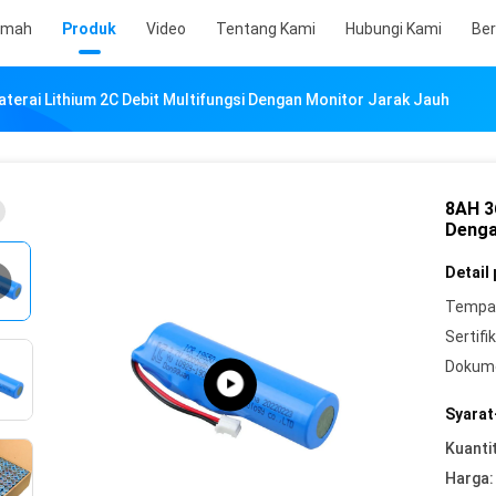
umah
Produk
Video
Tentang Kami
Hubungi Kami
Ber
terai Lithium 2C Debit Multifungsi Dengan Monitor Jarak Jauh
8AH 3
Denga
Detail
Tempat
Sertifik
Dokum
Syarat
Kuanti
Harga: