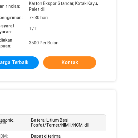
Karton Ekspor Standar, Kotak Kayu,
n rincian:
Palet dll.
pengiriman:
7~30 hari
-syarat
T/T
yaran:
diakan
3500 Per Bulan
puan:
arga Terbaik
Kontak
sonic,
Baterai Litium Besi
Sel:
Fosfat/Terner/NIMH/NCM, dll
DM:
Dapat diterima