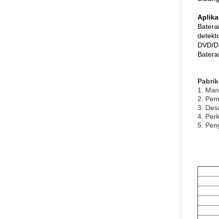
Aplika
Baterai
detekt
DVD/DS
Baterai
Pabri
1. Man
2. Pem
3. Des
4. Perk
5. Pen