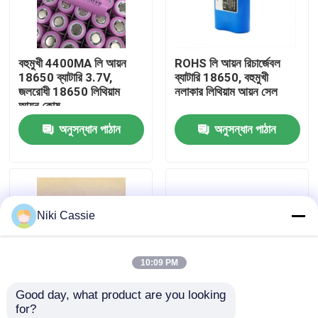
আমাদের সম্পর্কে
বহুমুখী 4400MA লি আয়ন
ROHS লি আয়ন রিচার্জেবল
18650 ব্যাটারি 3.7V,
ব্যাটারি 18650, বহুমুখী
কারখানা ভ্রমণ
জলরোধী 18650 লিথিয়াম
নলাকার লিথিয়াম আয়ন সেল
আয়ন কোষ
অনুসন্ধান পাঠান
অনুসন্ধান পাঠান
মান নিয়ন্ত্রণ
যোগাযোগ করুন
Niki Cassie
খবর
10:09 PM
উদ্ধৃতির জন্য আবেদন
Good day, what product are you looking 
for?
সোলার পোর্টেবল পাওয়ার স্টেশন
টেকসই 3.7V 18650
বাতির জন্য বৃষ্টিরোধী লিথিয়াম