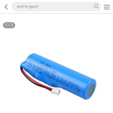
2
/
3