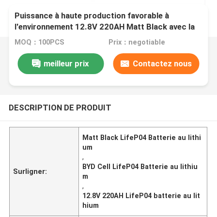
Puissance à haute production favorable à
l'environnement 12.8V 220AH Matt Black avec la
batterie au lithium des cellules LifeP04 de BYD
MOQ：100PCS
Prix：negotiable
pour le rv
meilleur prix
Contactez nous
DESCRIPTION DE PRODUIT
Matt Black LifeP04 Batterie au lithi
um
,
BYD Cell LifeP04 Batterie au lithiu
Surligner:
m
,
12.8V 220AH LifeP04 batterie au lit
hium