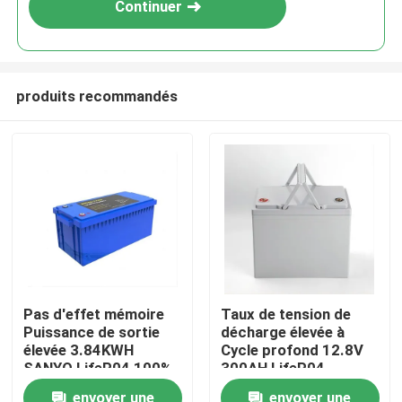
Continuer
produits recommandés
Maison
Pas d'effet mémoire
Taux de tension de
Puissance de sortie
décharge élevée à
Produits
élevée 3.84KWH
Cycle profond 12.8V
SANYO LifeP04 100%
300AH LifeP04
DOD avec moniteur
batterie au Lithium
Vidéos
envoyer une
envoyer une