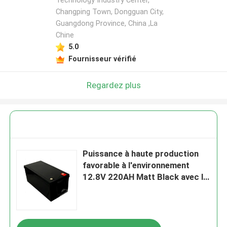
Technology Industry Center,
Changping Town, Dongguan City,
Guangdong Province, China ,La
Chine
5.0
Fournisseur vérifié
Regardez plus
Puissance à haute production
favorable à l'environnement
12.8V 220AH Matt Black avec la
batterie au lithium des cellules
LifeP04 de BYD pour le rv