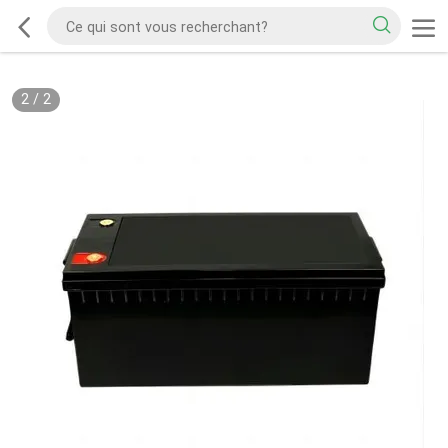
2
/
2