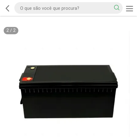
2
/
2