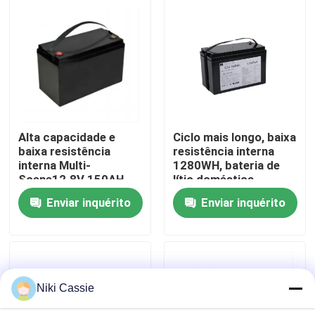
armazenamento solar
turismo
Sobre nós
Excursão da fábrica
Controle da qualidade
Alta capacidade e
Ciclo mais longo, baixa
baixa resistência
resistência interna
interna Multi-
1280WH, bateria de
Contato E.U.
Scene12.8V 150AH
lítio doméstica
BYD LifeP04 Bateria
LifeP04 com BMS
Enviar inquérito
Enviar inquérito
de lítio para
para instrumentos de
Notícia
armazenamento de
medição
energia comercial
Peça umas citações
Niki Cassie
Central elétrica portátil solar