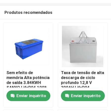
Produtos recomendados
Sem efeito de
Taxa de tensão de alta
memória Alta potência
descarga de ciclo
Casa
de saída 3.84KWH
profundo 12,8 V
SANYO LifeP04 100%
300AH LifeP04
DOD com monitor
Bateria de lítio
Produtos
Enviar inquérito
Enviar inquérito
para sistemas
integrada BMS para
domésticos de
carrinho de
backup de
golfe/carro de
Vídeos