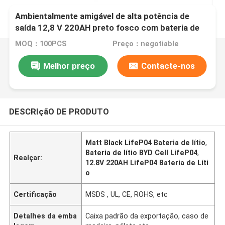
Ambientalmente amigável de alta potência de
saída 12,8 V 220AH preto fosco com bateria de
lítio BYD LifeP04 para RV
MOQ：100PCS
Preço：negotiable
Melhor preço
Contacte-nos
DESCRIçãO DE PRODUTO
Matt Black LifeP04 Bateria de lítio
,
Bateria de lítio BYD Cell LifeP04
,
Realçar:
12.8V 220AH LifeP04 Bateria de Líti
o
Certificação
MSDS , UL, CE, ROHS, etc
Detalhes da emba
Caixa padrão da exportação, caso de