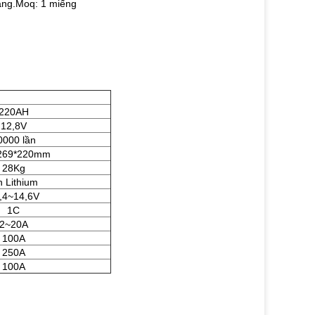
àng.Moq: 1 miếng
220AH
12,8V
0000 lần
269*220mm
28Kg
n Lithium
,4~14,6V
1C
2~20A
100A
250A
100A