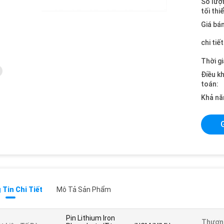
Số lượ
tối thi
Giá bán
chi tiế
Thời gi
Điều k
toán:
Khả nă
Tin Chi Tiết
Mô Tả Sản Phẩm
Pin Lithium Iron
Thương