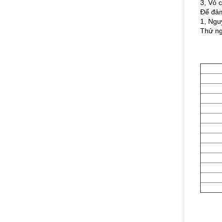
3, Vỏ 
Để đảm
1, Ngu
Thử ng