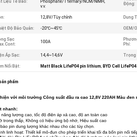
t Liệu Tế Bào:
Phosphate/Tternary/NCM/NIMH,
Động:
v.v.
n:
12,8V/Tùy chỉnh
Dung T
iệt Độ Bảo Quản:
-20℃~45℃
OEM/O
òng Sạc
Phươn
100A
x.Cont:
Phí:
ện Áp Sạc:
14,4~14,6V
Trọng 
m Nổi Bật:
Matt Black LifeP04 pin lithium
,
BYD Cell LifeP04 
 sản phẩm
hiện với môi trường Công suất đầu ra cao 12,8V 220AH Màu đen m
ết nhanh:
 năng lượng cao, tốc độ điện áp xả cao, độ an toàn cao
rở trong thấp, Không có hiệu ứng bộ nhớ, Hiệu suất cao
 bào pin dung lượng khác nhau cho các tùy chọn.
nh linh hoạt: Thiết kế mô-đun cho phép triển khai tối đa bốn pin nối ti