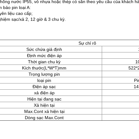
chống nước IP55, vỏ nhựa hoặc thép có sẵn theo yêu cầu của khách h
 bảo pin loại A:
yên liệu cao cấp;
hiệm sạc/xả 2, 12 giờ & 3 chu kỳ.
Sự chỉ rõ
Sức chứa giả định
Định mức điện áp
Thời gian chu kỳ
1
Kích thước(L*W*T)mm
522*
Trọng lượng pin
loại pin
Pi
Điện áp sạc
14
xả điện áp
Hiện tại đang sạc
Xả hiện tại
Max.Cont xả hiện tại
Dòng sạc Max.Cont