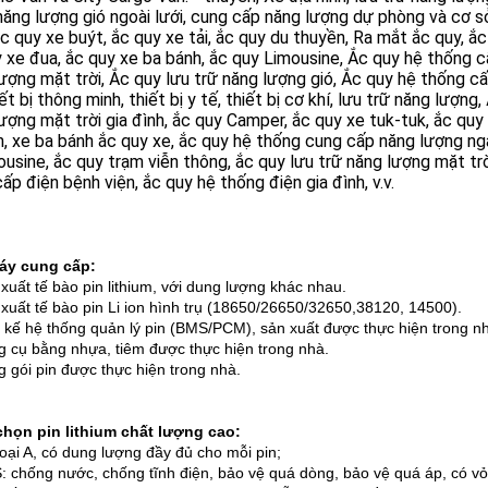
 năng lượng gió ngoài lưới, cung cấp năng lượng dự phòng và cơ s
ắc quy xe buýt, ắc quy xe tải, ắc quy du thuyền, Ra mắt ắc quy, ắc
 xe đua, ắc quy xe ba bánh, ắc quy Limousine, Ắc quy hệ thống c
ượng mặt trời, Ắc quy lưu trữ năng lượng gió, Ắc quy hệ thống cấ
iết bị thông minh, thiết bị y tế, thiết bị cơ khí, lưu trữ năng lượn
ượng mặt trời gia đình, ắc quy Camper, ắc quy xe tuk-tuk, ắc quy
, xe ba bánh ắc quy xe, ắc quy hệ thống cung cấp năng lượng ng
ousine, ắc quy trạm viễn thông, ắc quy lưu trữ năng lượng mặt trờ
ấp điện bệnh viện, ắc quy hệ thống điện gia đình, v.v.
áy cung cấp:
 xuất tế bào pin lithium, với dung lượng khác nhau.
 xuất tế bào pin Li ion hình trụ (18650/26650/32650,38120, 14500).
t kế hệ thống quản lý pin (BMS/PCM), sản xuất được thực hiện trong n
g cụ bằng nhựa, tiêm được thực hiện trong nhà.
g gói pin được thực hiện trong nhà.
họn pin lithium chất lượng cao:
 loại A, có dung lượng đầy đủ cho mỗi pin;
: chống nước, chống tĩnh điện, bảo vệ quá dòng, bảo vệ quá áp, có vỏ