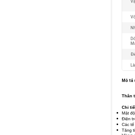
Vậ
Vô
Nh
D
Ma
Đi
Là
Mô tả
Thân t
Chi ti
Mật độ
Điện t
Các tế
Tăng tí