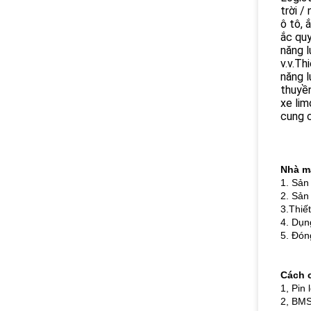
trời /
ô tô, 
ắc quy
năng l
v.v.Th
năng l
thuyền
xe lim
cung c
Nhà m
1. Sản
2. Sản
3.Thiế
4. Dụn
5. Đón
Cách c
1, Pin
2, BMS