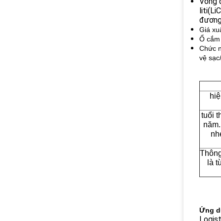
Vòng đ
liti
(Li
đương 
Giá xu
Ổ cắm 
Chức n
vệ sạc
hiệ
tuổi 
năm.
nh
Thông
là t
Ứng d
Logist