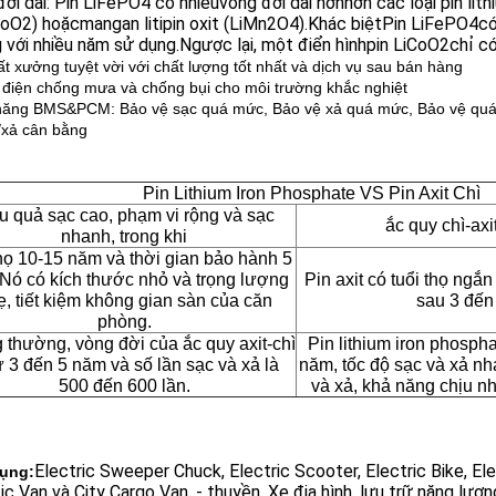
ời dài: Pin LiFePO4 có nhiều
vòng đời dài hơn
hơn các loại pin lit
CoO2) hoặc
mangan liti
pin oxit (LiMn2O4).Khác biệt
Pin LiFePO4
có
với nhiều năm sử dụng.Ngược lại, một điển hình
pin LiCoO2
chỉ c
ất xưởng tuyệt vời với chất lượng tốt nhất và dịch vụ sau bán hàng
điện chống mưa và chống bụi cho môi trường khắc nghiệt
ăng BMS&PCM: Bảo vệ sạc quá mức, Bảo vệ xả quá mức, Bảo vệ quá 
/xả cân bằng
Pin Lithium Iron Phosphate VS Pin Axit Chì
u quả sạc cao, phạm vi rộng và sạc
ắc quy chì-axi
nhanh, trong khi
thọ 10-15 năm và thời gian bảo hành 5
Nó có kích thước nhỏ và trọng lượng
Pin axit có tuổi thọ ngắ
ẹ, tiết kiệm không gian sàn của căn
sau 3 đến
phòng.
 thường, vòng đời của ắc quy axit-chì
Pin lithium iron phospha
ừ 3 đến 5 năm và số lần sạc và xả là
năm, tốc độ sạc và xả nh
500 đến 600 lần.
và xả, khả năng chịu n
Electric Sweeper Chuck, Electric Scooter, Electric Bike, Ele
ụng:
ic Van và City Cargo Van. - thuyền, Xe địa hình, lưu trữ năng lượ