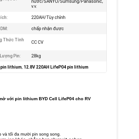
nước/SANYO/Sumsung/Panasonic,
v.v.
ích:
220AH/Tùy chỉnh
DM:
chấp nhận được
g Thức Tính
CC CV
Lượng Pin:
28kg
pin lithium
,
12.8V 220AH LifeP04 pin lithium
ờ với pin lithium BYD Cell LifeP04 cho RV
ếp và tối đa mười pin song song.