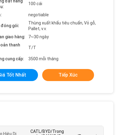
ng đặt hàng
100 cái
ểu:
:
negotiable
Thùng xuất khẩu tiêu chuẩn, Vỏ gỗ,
t đóng gói:
Pallet, v.v.
an giao hàng:
7~30 ngày
hoản thanh
T/T
ng cung cấp:
3500 mỗi tháng
Giá Tốt Nhất
Tiếp Xúc
CATL/BYD/Trong
 Hiệu Di