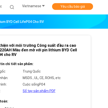
Vietnamese
ức
Yêu cầu báo giá
ium BYD Cell LifeP04 Cho RV
thiện với môi trường Công suất đầu ra cao
 220AH Màu đen mờ với pin lithium BYD Cell
04 cho RV
tin chi tiết sản phẩm:
gốc:
Trung Quốc
nhận:
MSDS , UL, CE, ROHS, etc
hình:
Cuộc sốngP04
:
Sổ tay sản phẩm PDF
toán: