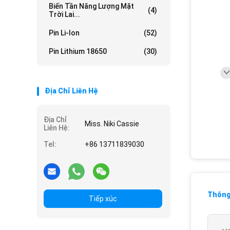
Biến Tần Năng Lượng Mặt
(4)
Trời Lai...
Pin Li-Ion
(52)
Pin Lithium 18650
(30)
Địa Chỉ Liên Hệ
Địa Chỉ
Miss. Niki Cassie
Liên Hệ:
Tel:
+86 13711839030
Thông 
Tiếp xúc