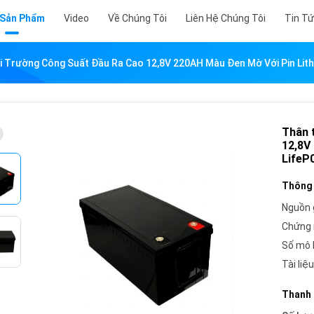
 Sản Phẩm
Video
Về Chúng Tôi
Liên Hệ Chúng Tôi
Tin T
i Trường Công Suất Đầu Ra Cao 12,8V 220AH Màu Đen Mờ Với Pin Lith
Thân 
12,8V
LifeP
Thông 
Nguồn 
Chứng 
Số mô 
Tài liệu
Thanh 