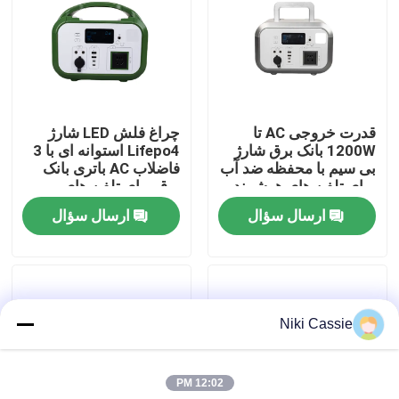
درباره ما
تور کارخانه
قدرت خروجی AC تا
چراغ فلش LED شارژ
1200W بانک برق شارژ
Lifepo4 استوانه ای با 3
کنترل کیفیت
بی سیم با محفظه ضد آب
فاضلاب AC باتری بانک
برای تلفن های هوشمند
برق برای تلفن های
هوشمند
ارسال سؤال
ارسال سؤال
با ما تماس بگیرید
اخبار
Niki Cassie
درخواست نقل قول
12:02 PM
نیروگاه خورشیدی قابل حمل