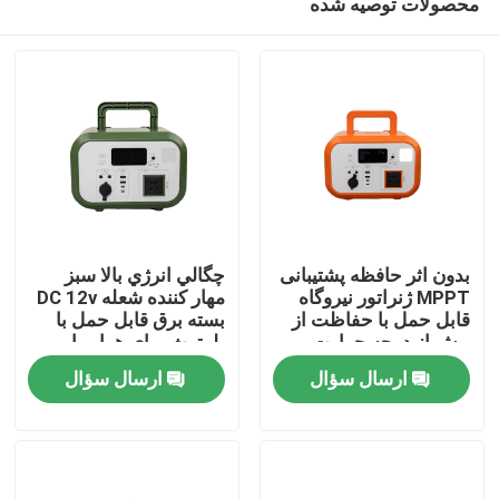
محصولات توصیه شده
بدون اثر حافظه پشتیبانی
چگالي انرژي بالا سبز
MPPT ژنراتور نیروگاه
مهار کننده شعله DC 12v
قابل حمل با حفاظت از
بسته برق قابل حمل با
بیش از درجه حرارت
بلوتوث برای هواپیما
صفحه اصلی
برای کمک به فاجعه
بدون سرنشین
ارسال سؤال
ارسال سؤال
محصولات
فیلم های