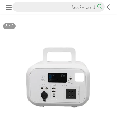
5
/
2