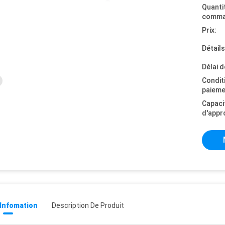
Quanti
comma
Prix:
Détail
Délai d
Condit
paieme
Capaci
d'appr
 Infomation
Description De Produit