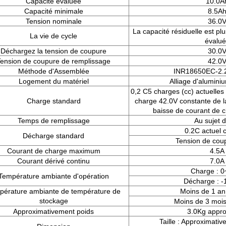
Capacité évaluée
10.0A
Capacité minimale
8.5A
Tension nominale
36.0
La capacité résiduelle est pl
La vie de cycle
évalu
Déchargez la tension de coupure
30.0
ension de coupure de remplissage
42.0
Méthode d'Assemblée
INR18650EC-2.
Logement du matériel
Alliage d'alumin
0,2 C5 charges (cc) actuelles
Charge standard
charge 42.0V constante de la
baisse de courant de 
Temps de remplissage
Au sujet 
0.2C actuel 
Décharge standard
Tension de cou
Courant de charge maximum
4.5A
Courant dérivé continu
7.0A
Charge : 
Température ambiante d'opération
Décharge : 
pérature ambiante de température de
Moins de 1 a
stockage
Moins de 3 mois
Approximativement poids
3.0Kg appro
Taille : Approximat