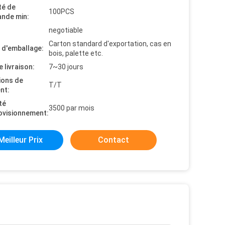
té de
100PCS
nde min:
negotiable
Carton standard d'exportation, cas en
s d'emballage:
bois, palette etc.
e livraison:
7~30 jours
ions de
T/T
nt:
té
3500 par mois
ovisionnement:
Meilleur Prix
Contact