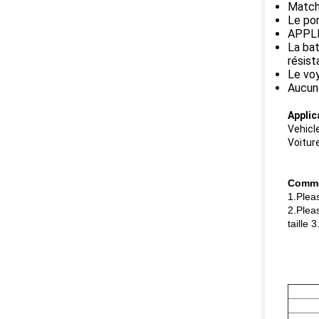
Match 
Le por
APPLI 
La bat
résis
Le voy
Aucune
Applic
Vehicl
Voitur
Commen
1.Pleas
2.Plea
taille 