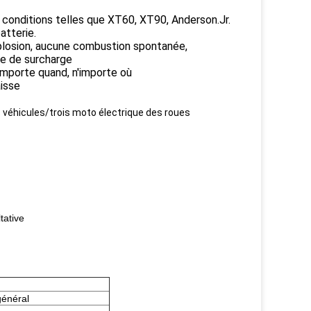
 conditions telles que XT60, XT90, Anderson.Jr.
atterie.
xplosion, aucune combustion spontanée,
ce de surcharge
'importe quand, n'importe où
aisse
s véhicules/trois moto électrique des roues
ltative
énéral