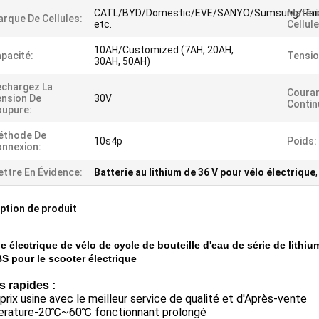
CATL/BYD/Domestic/EVE/SANYO/Sumsung/Pan
Matéri
rque De Cellules:
etc.
Cellule
10AH/Customized (7AH, 20AH,
pacité:
Tensio
30AH, 50AH)
chargez La
Couran
nsion De
30V
Contin
upure:
éthode De
10s4p
Poids:
nnexion:
ttre En Évidence:
Batterie au lithium de 36 V pour vélo électrique
ption de produit
ie électrique de vélo de cycle de bouteille d'eau de série de lit
 pour le scooter électrique
s rapides :
prix usine avec le meilleur service de qualité et d'Après-vente
rature-20℃~60℃ fonctionnant prolongé