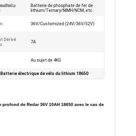
asonic,
au De La
Batterie de phosphate de fer de
:
lithium/Ternary/NIMH/NCM, etc.
n:
36V/Customized (24V/36V/52V)
t Dérivé
7A
u:
Au sujet de 4KG
,
Batterie électrique de vélo du lithium 18650
hium profond de Redar 36V 10AH 18650 avec le cas de