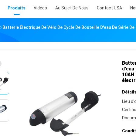
Produits
Vidéos
Au Sujet De Nous
Contact USA
No
Batterie Électrique De Vélo De Cycle De Bouteille D'eau De Série 
Batter
d'eau 
10AH 
électr
Détails
Lieu d'o
Certifi
Docum
Condit