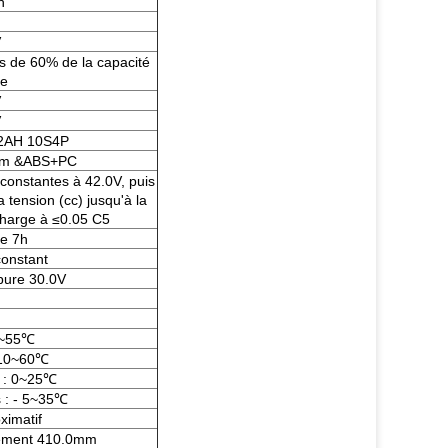
h
h
V
us de 60% de la capacité
ée
V
V
2AH 10S4P
ium &ABS+PC
 constantes à 42.0V, puis
 tension (cc) jusqu'à la
charge à ≤0.05 C5
de 7h
constant
pure 30.0V
0~55℃
-10~60℃
n : 0~25℃
 : - 5~35℃
ximatif
ivement 410.0mm