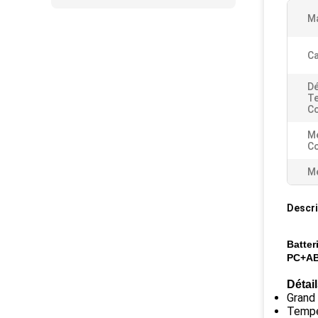
Ma
Ca
Dé
Te
Co
M
Co
Me
Descri
Batter
PC+ABS
Détail
Grand 
Tempe