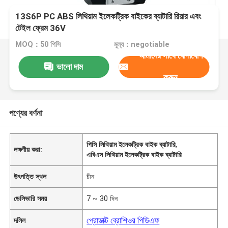
13S6P PC ABS লিথিয়াম ইলেকট্রিক বাইকের ব্যাটারি রিয়ার এবং
টেইল ফ্রেম 36V
MOQ：50 পিসি
মূল্য：negotiable
আমাদের সাথে যোগাযোগ
ভালো দাম
করুন
পণ্যের বর্ণনা
পিসি লিথিয়াম ইলেকট্রিক বাইক ব্যাটারি
,
লক্ষণীয় করা:
এবিএস লিথিয়াম ইলেকট্রিক বাইক ব্যাটারি
উৎপত্তি স্থল
চীন
ডেলিভারি সময়
7 ~ 30 দিন
প্রোডাক্ট ব্রোশিওর পিডিএফ
দলিল