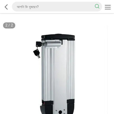
2
/
2