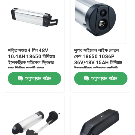
শক্তি সঞ্চয় 4 পিন 48V
সুপার সাইকেল লাইফ বোতল
10.4AH 18650 লিথিয়াম
কেস 18650 10S6P
ইলেকট্রিক সাইকেল স্লিভার
36V/48V 15AH লিথিয়াম
মাছ সিরিজ অ্যান্টি পতন
ইলেকট্রিক বাইকের ব্যাটারি
Buckle জন্য ইলেকট্রিক
প্যাক বৈদ্যুতিক সাইকেলের জন্য
অনুসন্ধান পাঠান
অনুসন্ধান পাঠান
সাইকেল
বাড়ি
পণ্য
ভিডিও