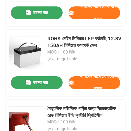
আমাদের সাথে যোগাযোগ
ভালো দাম
করুন
ROHS মেরিন লিথিয়াম LFP ব্যাটারি, 12.8V
150AH লিথিয়াম ফসফেট সেল
MOQ：100 পিসি
মূল্য：negotiable
আমাদের সাথে যোগাযোগ
ভালো দাম
করুন
বাড়ি
বৈদ্যুতিক লজিস্টিক গাড়ির জন্য প্রিজম্যাটিক
পণ্য
রেড লিথিয়াম ইভি ব্যাটারি স্থিতিশীল
MOQ：100 পিসি
ভিডিও
মূল্য：negotiable