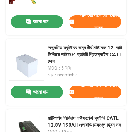
আমাদের সাথে যোগাযোগ
আমাদের সম্পর্কে
ভালো দাম
করুন
কারখানা ভ্রমণ
বৈদ্যুতিক স্কুটারের জন্য দীর্ঘ সাইকেল 12 ভোল্ট
মান নিয়ন্ত্রণ
লিথিয়াম লাইফ04 ব্যাটারি প্রিজম্যাটিক CATL
সেল
MOQ：5 পিসি
যোগাযোগ করুন
মূল্য：negotiable
আমাদের সাথে যোগাযোগ
খবর
ভালো দাম
করুন
উদ্ধৃতির জন্য আবেদন
মাল্টিপার্পস লিথিয়াম লাইফপো4 ব্যাটারি CATL
12.8V 150AH এলসিডি ডিসপ্লে স্ক্রিন সহ
সোলার পোর্টেবল পাওয়ার স্টেশন
MOQ：10 খানা