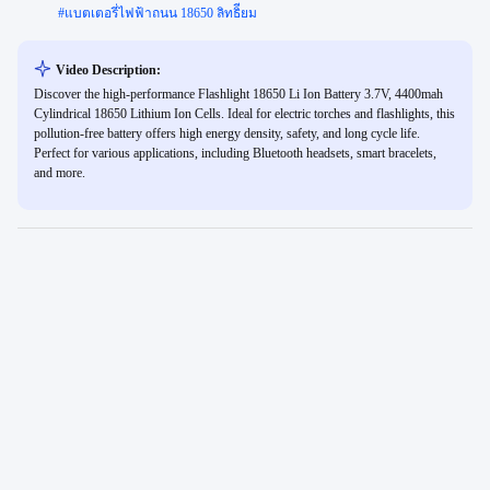
#
แบตเตอรี่ไฟฟ้าถนน 18650 ลิทธิียม
Video Description:
Discover the high-performance Flashlight 18650 Li Ion Battery 3.7V, 4400mah
Cylindrical 18650 Lithium Ion Cells. Ideal for electric torches and flashlights, this
pollution-free battery offers high energy density, safety, and long cycle life.
Perfect for various applications, including Bluetooth headsets, smart bracelets,
and more.