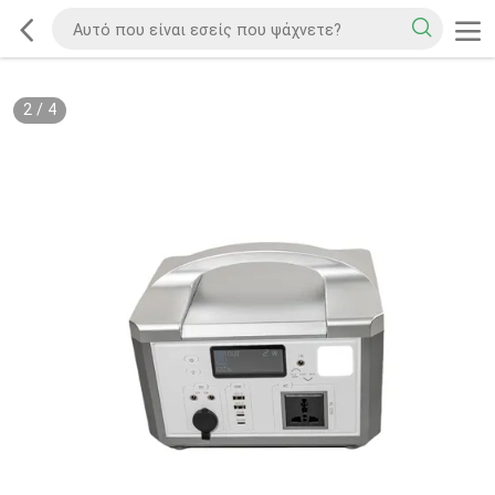
2
/
4