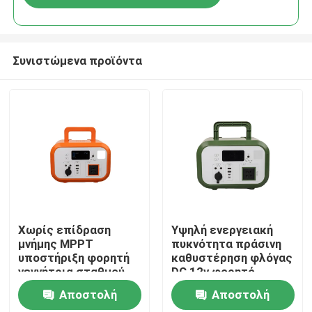
Συνιστώμενα προϊόντα
Σπίτι
Χωρίς επίδραση
Υψηλή ενεργειακή
μνήμης MPPT
πυκνότητα πράσινη
υποστήριξη φορητή
καθυστέρηση φλόγας
Προϊόντα
γεννήτρια σταθμού
DC 12v φορητό
ηλεκτρικής
πακέτο ισχύος με
Αποστολή
Αποστολή
ενέργειας με
Bluetooth για drone
Βίντεο