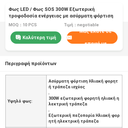
Φως LED / Φως SOS 300W Εξωτερική
τροφοδοσία ενέργειας με ασύρματη φόρτιση
Ηλιακή φορητή ηλεκτρική ενέργεια για
MOQ：10 PCS
Τιμή：negotiable
πεζοπορία
Μας ελάτε σε
Καλύτερη τιμή
επαφή με
Περιγραφή προϊόντων
Ασύρματη φόρτιση Ηλιακή φορητ
ή τράπεζα ισχύος
,
300W εξωτερική φορητή ηλιακή η
Υψηλό φως:
λεκτρική τράπεζα
,
Εξωτερική πεζοπορία Ηλιακή φορ
ητή ηλεκτρική τράπεζα