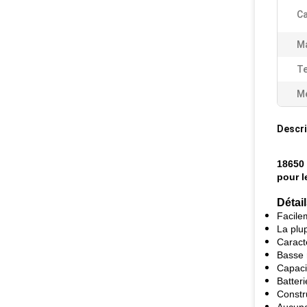
Ca
Ma
Te
Me
Descri
18650 
pour l
Détail
Facile
La plu
Caract
Basse 
Capaci
Batteri
Constr