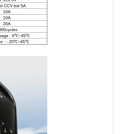
et CCV est 5A
10A
10A
20A
000cycles
sage : 0℃~45℃
e : - 20℃~45℃