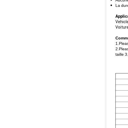
Aucune
La dur
Applic
Vehicl
Voitur
Commen
1.Pleas
2.Plea
taille 