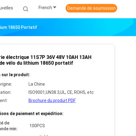
French
uvelles
Demande de soumission
ium 18650 Portatif
rie électrique 11S7P 36V 48V 10AH 13AH
e vélo du lithium 18650 portatif
 sur le produit:
rigine:
La Chine
cation:
ISO9001,UN38.3,UL, CE, ROHS, etc
ent:
Brochure du produit PDF
ions de paiement et expédition:
té de
100PCS
nde min: