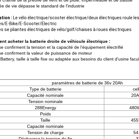
 crainte de la preuve de vent et de pluie, imperméable et de baisse
ée de vie dépasse le standard de l'industrie
ation :
Le vélo électrique/scooter électrique/deux électriques roule le
es/E-Bike/E-Scooter/Electric
es se pliantes électriques de vélo/golf/chaises à roues électriques
t acheter la batterie droite de véhicule électrique :
e confirment la tension et la capacité de l'équipement électrifié
se confirment la valeur de puissance de moteur
3.Battery, taille à taille fixe ou adaptée aux besoins du client d'usine facu
paramètres de batterie de 36v 20Ah
Type de batterie
cel
Capacité nominale
20A
Tension nominale
288Energy
480
Poids
Taille
455
Capacité nominale
Tension de charge
54
Déchargez la tension de fin
3