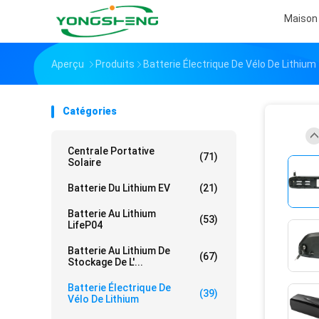
Maison
Aperçu
Produits
Batterie Électrique De Vélo De Lithium
Catégories
Centrale Portative
(71)
Solaire
Batterie Du Lithium EV
(21)
Batterie Au Lithium
(53)
LifeP04
Batterie Au Lithium De
(67)
Stockage De L'...
Batterie Électrique De
(39)
Vélo De Lithium