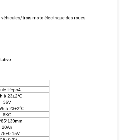
s véhicules/trois moto électrique des roues
ltative
lule lifepo4
h à 23±2℃
36V
Wh à 23±2℃
6KG
*85*139mm
20Ah
.75±0.15V
7.5±0.3V