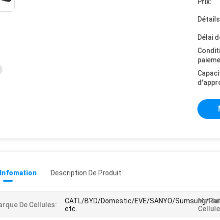
Prix:
Détail
Délai d
Condit
paieme
Capaci
d'appr
 Infomation
Description De Produit
CATL/BYD/Domestic/EVE/SANYO/Sumsung/Pan
Matéri
rque De Cellules:
etc.
Cellule