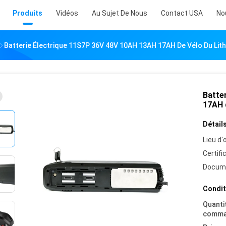
Produits
Vidéos
Au Sujet De Nous
Contact USA
No
Batterie Électrique 11S7P 36V 48V 10AH 13AH 17AH De Vélo Du Lith
Batte
17AH d
Détails
Lieu d'o
Certifi
Docum
Condit
Quanti
comma