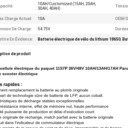
10AH/Customized (15AH, 20AH,
pacité:
Tensio
30AH, 40AH)
x.charge Actuel:
10A
OEM/O
nsion De Charge:
54.75V
Durées
ttre En Évidence:
Batterie électrique de vélo du lithium 18650
,
Bat
ption de produit
cellule électrique du paquet 11S7P 36V/48V 10AH/13AH/17AH Pan
e scooter électrique
s rapides :
ment remplacement la batterie au plomb originale
part de technologie sûre de batterie de LFP, aucun cobalt.
éristiques de décharge stables exceptionnelles.
résistance interne, effet de mémoire nul, haute performance
té puissante de production et délai d'exécution court.
e originale de rechange, match parfait avec la batterie originale
uit dans l'indicateur de commutateur électrique