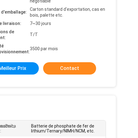
negotiable
Carton standard d'exportation, cas en
s d'emballage:
bois, palette etc.
e livraison:
7~30 jours
ions de
T/T
nt:
té
3500 par mois
ovisionnement:
Meilleur Prix
Contact
asonic,
au De La
Batterie de phosphate de fer de
:
lithium/Ternary/NIMH/NCM, etc.