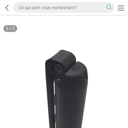
2
/
2