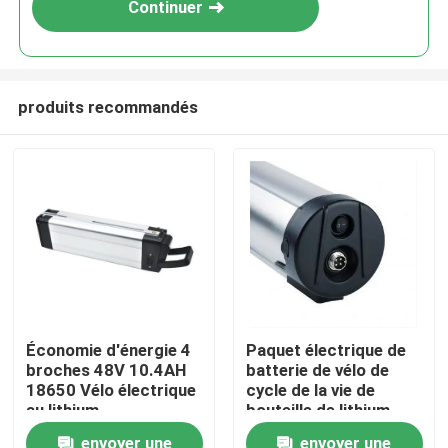
Continuer
produits recommandés
Maison
Économie d'énergie 4
Paquet électrique de
broches 48V 10.4AH
batterie de vélo de
Produits
18650 Vélo électrique
cycle de la vie de
au lithium
bouteille de lithium
superbe de l'affaire
Vidéos
envoyer une
envoyer une