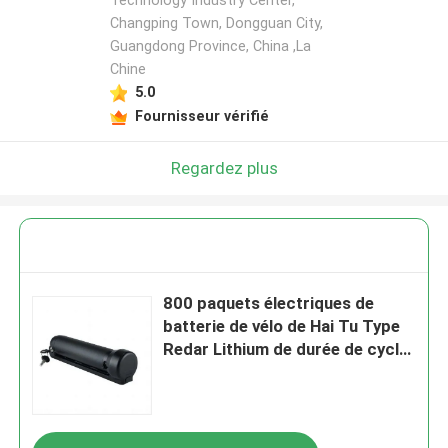
Technology Industry Center,
Changping Town, Dongguan City,
Guangdong Province, China ,La
Chine
5.0
Fournisseur vérifié
Regardez plus
800 paquets électriques de
batterie de vélo de Hai Tu Type
Redar Lithium de durée de cycle
24V/36V 5AH/7AH avec le vélo
de BMS For Electric Mountain