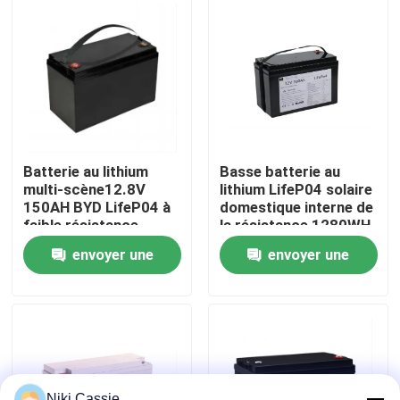
domicile
tourisme
Au sujet de nous
Visite d'usine
Contrôle de qualité
Batterie au lithium
Basse batterie au
multi-scène12.8V
lithium LifeP04 solaire
150AH BYD LifeP04 à
domestique interne de
Contact USA
faible résistance
la résistance 1280WH
interne haute capacité
de plus long cycle
envoyer une
envoyer une
pour le stockage
avec BMS For
Nouvelles
d'énergie commerciale
Measuring
demande
demande
Instruments
Demandez une citation
Centrale portative solaire
Niki Cassie