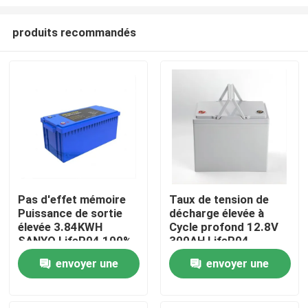
produits recommandés
Pas d'effet mémoire
Taux de tension de
Puissance de sortie
décharge élevée à
Maison
élevée 3.84KWH
Cycle profond 12.8V
SANYO LifeP04 100%
300AH LifeP04
DOD avec moniteur
batterie au Lithium
Produits
envoyer une
envoyer une
pour les systèmes de
intégrée BMS pour
sauvegarde de
voiturette de
demande
demande
stockage solaire à
Golf/voiture de
Vidéos