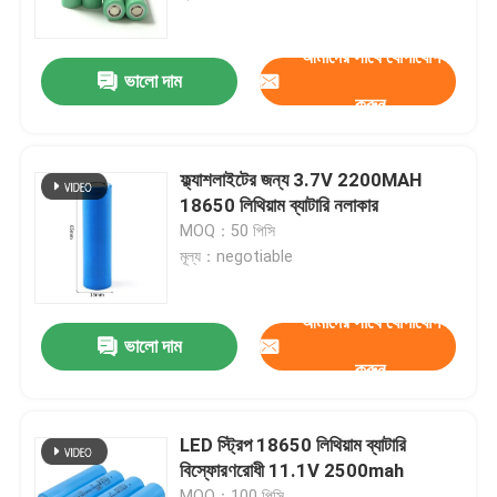
আমাদের সাথে যোগাযোগ
আমাদের সম্পর্কে
ভালো দাম
করুন
কারখানা ভ্রমণ
ফ্ল্যাশলাইটের জন্য 3.7V 2200MAH
মান নিয়ন্ত্রণ
18650 লিথিয়াম ব্যাটারি নলাকার
MOQ：50 পিসি
মূল্য：negotiable
যোগাযোগ করুন
আমাদের সাথে যোগাযোগ
খবর
ভালো দাম
করুন
উদ্ধৃতির জন্য আবেদন
LED স্ট্রিপ 18650 লিথিয়াম ব্যাটারি
বিস্ফোরণরোধী 11.1V 2500mah
সোলার পোর্টেবল পাওয়ার স্টেশন
MOQ：100 পিসি