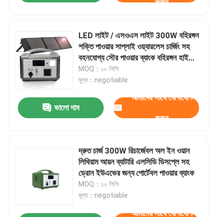
করুন
LED লাইট / এসওএস লাইট 300W বহিরঙ্গন
শক্তি পাওয়ার সাপ্লাই ওয়্যারলেস চার্জিং সহ
বহনযোগ্য সৌর পাওয়ার ব্যাংক বহিরঙ্গন হাইকিং
জন্য
MOQ：১০ পিসি
মূল্য：negotiable
আমাদের সাথে যোগাযোগ
ভালো দাম
করুন
দ্রুত চার্জ 300W রিচার্জেবল অল ইন ওয়ান
লিথিয়াম আয়ন ব্যাটারি এলসিডি ডিসপ্লে সহ
ড্রোন ইউএভের জন্য পোর্টেবল পাওয়ার ব্যাংক
MOQ：১০ পিসি
মূল্য：negotiable
আমাদের সাথে যোগাযোগ