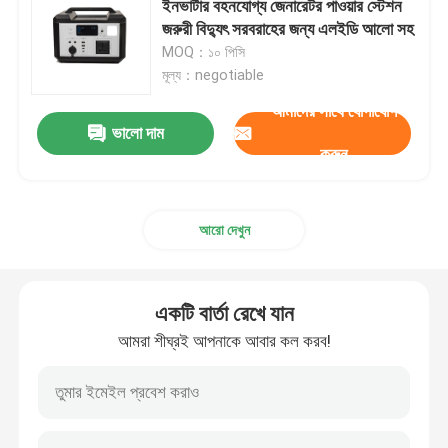
ইনভার্টার বহনযোগ্য জেনারেটর পাওয়ার স্টেশন
জরুরী বিদ্যুৎ সরবরাহের জন্য এলইডি আলো সহ
18650 লিথিয়াম ব্যাটারি
MOQ：১০ পিসি
মূল্য：negotiable
আমাদের সাথে যোগাযোগ
ভালো দাম
করুন
আরো দেখুন
একটি বার্তা রেখে যান
আমরা শীঘ্রই আপনাকে আবার কল করব!