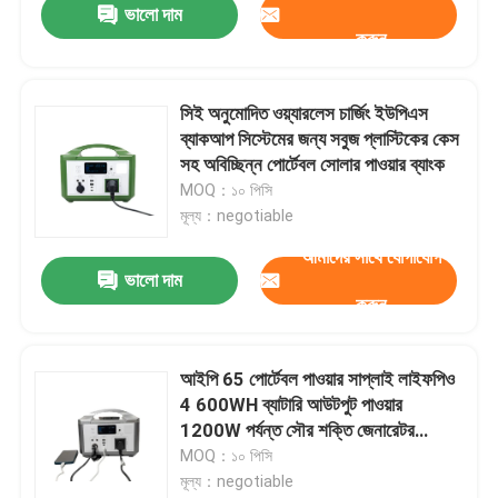
ভালো দাম
করুন
সিই অনুমোদিত ওয়্যারলেস চার্জিং ইউপিএস
ব্যাকআপ সিস্টেমের জন্য সবুজ প্লাস্টিকের কেস
সহ অবিচ্ছিন্ন পোর্টেবল সোলার পাওয়ার ব্যাংক
MOQ：১০ পিসি
মূল্য：negotiable
আমাদের সাথে যোগাযোগ
ভালো দাম
করুন
আইপি 65 পোর্টেবল পাওয়ার সাপ্লাই লাইফপিও
4 600WH ব্যাটারি আউটপুট পাওয়ার
1200W পর্যন্ত সৌর শক্তি জেনারেটর
ক্যাম্পিং / হোম ব্যবহারের জন্য
MOQ：১০ পিসি
মূল্য：negotiable