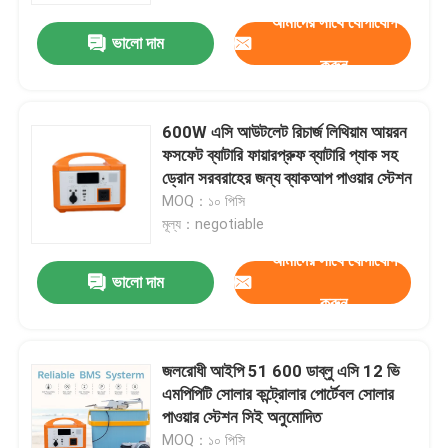
আমাদের সাথে যোগাযোগ
ভালো দাম
করুন
600W এসি আউটলেট রিচার্জ লিথিয়াম আয়রন
ফসফেট ব্যাটারি ফায়ারপ্রুফ ব্যাটারি প্যাক সহ
ড্রোন সরবরাহের জন্য ব্যাকআপ পাওয়ার স্টেশন
MOQ：১০ পিসি
মূল্য：negotiable
আমাদের সাথে যোগাযোগ
ভালো দাম
করুন
বাড়ি
জলরোধী আইপি 51 600 ডাব্লু এসি 12 ভি
পণ্য
এমপিপিটি সোলার কন্ট্রোলার পোর্টেবল সোলার
পাওয়ার স্টেশন সিই অনুমোদিত
ভিডিও
MOQ：১০ পিসি