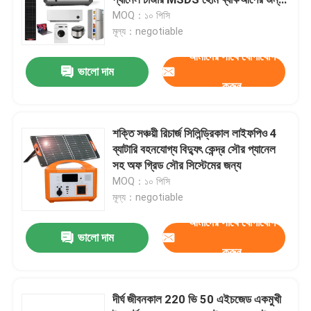
অনুমোদিত
MOQ：১০ পিসি
মূল্য：negotiable
লিথিয়াম ইভি ব্যাটারি
আমাদের সাথে যোগাযোগ
ভালো দাম
LifeP04 লিথিয়াম ব্যাটারি
করুন
এনার্জি স্টোরেজ লিথিয়াম ব্যাটারি
শক্তি সঞ্চয়ী রিচার্জ সিলিন্ড্রিকাল লাইফপিও 4
ব্যাটারি বহনযোগ্য বিদ্যুৎ কেন্দ্র সৌর প্যানেল
সহ অফ গ্রিড সৌর সিস্টেমের জন্য
লিথিয়াম ইলেকট্রিক বাইকের ব্যাটারি
MOQ：১০ পিসি
মূল্য：negotiable
লিথিয়াম আয়রন ফসফেট ব্যাটারি
আমাদের সাথে যোগাযোগ
ভালো দাম
করুন
হাইব্রিড সোলার ইনভার্টার
দীর্ঘ জীবনকাল 220 ভি 50 এইচজেড একমুখী
লিথিয়াম আয়ন ব্যাটারি