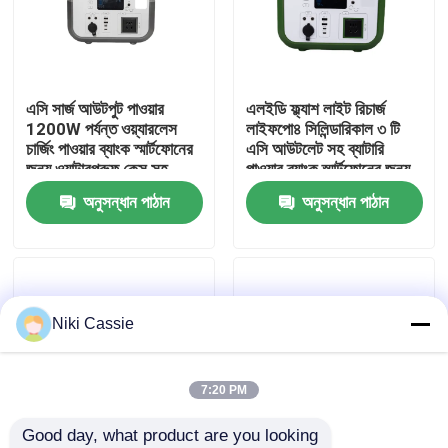
আমাদের সম্পর্কে
এসি সার্জ আউটপুট পাওয়ার
এলইডি ফ্ল্যাশ লাইট রিচার্জ
কারখানা ভ্রমণ
1200W পর্যন্ত ওয়্যারলেস
লাইফপো৪ সিলিন্ডারিকাল ৩ টি
চার্জিং পাওয়ার ব্যাংক স্মার্টফোনের
এসি আউটলেট সহ ব্যাটারি
জন্য ওয়াটারপ্রুফ কেস সহ
পাওয়ার ব্যাংক স্মার্টফোনের জন্য
মান নিয়ন্ত্রণ
অনুসন্ধান পাঠান
অনুসন্ধান পাঠান
যোগাযোগ করুন
খবর
Niki Cassie
উদ্ধৃতির জন্য আবেদন
7:20 PM
Good day, what product are you looking 
সোলার পোর্টেবল পাওয়ার স্টেশন