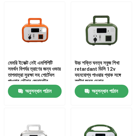
মেমরি ইফেক্ট নেই এমপিপিটি
উচ্চ শক্তি ঘনত্ব সবুজ শিখা
সমর্থন বিপর্যয় ত্রাণের জন্য ওভার
retardant ডিসি 12v
তাপমাত্রা সুরক্ষা সহ পোর্টেবল
বহনযোগ্য পাওয়ার প্যাক সঙ্গে
পাওয়ার স্টেশন জেনারেটর
ব্লুটুথ জন্য ড্রোন
অনুসন্ধান পাঠান
অনুসন্ধান পাঠান
বাড়ি
পণ্য
ভিডিও