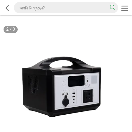
2
/
3