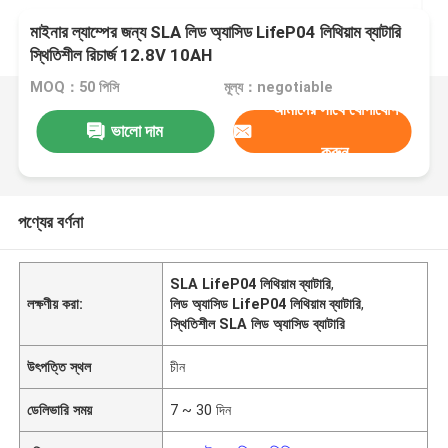
মাইনার ল্যাম্পের জন্য SLA লিড অ্যাসিড LifeP04 লিথিয়াম ব্যাটারি
স্থিতিশীল রিচার্জ 12.8V 10AH
MOQ：50 পিসি
মূল্য：negotiable
আমাদের সাথে যোগাযোগ
ভালো দাম
করুন
পণ্যের বর্ণনা
SLA LifeP04 লিথিয়াম ব্যাটারি
,
লক্ষণীয় করা:
লিড অ্যাসিড LifeP04 লিথিয়াম ব্যাটারি
,
স্থিতিশীল SLA লিড অ্যাসিড ব্যাটারি
উৎপত্তি স্থল
চীন
ডেলিভারি সময়
7 ~ 30 দিন