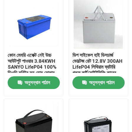
কোন মেমরি এফেক্ট নেই উচ্চ
ডিপ সাইকেল হাই ডিসচার্জ
আউটপুট পাওয়ার 3.84KWH
ভোল্টেজ রেট 12.8V 300AH
SANYO LifeP04 100%
LifeP04 লিথিয়াম ব্যাটারি
ডিওডি মনিটর সহ হোম সোলার
গলফ কার্ট/সাইটসিয়িং কারের
স্টোরেজ ব্যাকআপ সিস্টেমগুলির
জন্য BMS-এ নির্মিত
অনুসন্ধান পাঠান
অনুসন্ধান পাঠান
জন্য
বাড়ি
পণ্য
ভিডিও