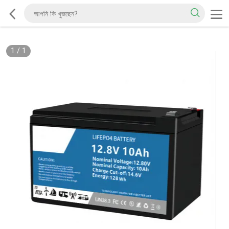
1
/
1