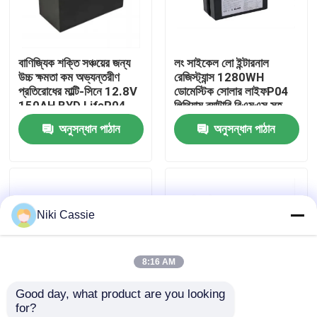
আমাদের সম্পর্কে
বাণিজ্যিক শক্তি সঞ্চয়ের জন্য
লং সাইকেল লো ইন্টারনাল
উচ্চ ক্ষমতা কম অভ্যন্তরীণ
রেজিস্ট্যান্স 1280WH
কারখানা ভ্রমণ
প্রতিরোধের মাল্টি-সিনে 12.8V
ডোমেস্টিক সোলার লাইফP04
150AH BYD LifeP04
লিথিয়াম ব্যাটারি বিএমএস সহ
লিথিয়াম ব্যাটারি
মাপার যন্ত্রের জন্য
অনুসন্ধান পাঠান
অনুসন্ধান পাঠান
মান নিয়ন্ত্রণ
যোগাযোগ করুন
Niki Cassie
খবর
8:16 AM
উদ্ধৃতির জন্য আবেদন
Good day, what product are you looking 
for?
সোলার পোর্টেবল পাওয়ার স্টেশন
শক্তি সঞ্চয় বড় ক্ষমতা 0.2C
আরভি/ক্যাম্পিং কারের জন্য