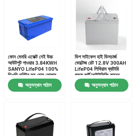
কোন মেমরি এফেক্ট নেই উচ্চ
ডিপ সাইকেল হাই ডিসচার্জ
আউটপুট পাওয়ার 3.84KWH
ভোল্টেজ রেট 12.8V 300AH
SANYO LifeP04 100%
LifeP04 লিথিয়াম ব্যাটারি
ডিওডি মনিটর সহ হোম সোলার
গলফ কার্ট/সাইটসিয়িং কারের
স্টোরেজ ব্যাকআপ সিস্টেমগুলির
জন্য BMS-এ নির্মিত
অনুসন্ধান পাঠান
অনুসন্ধান পাঠান
জন্য
বাড়ি
পণ্য
ভিডিও