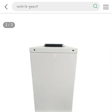
2
/
3