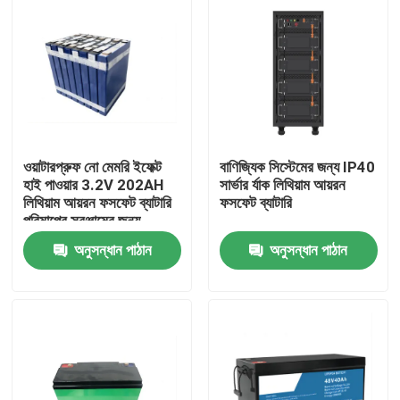
ওয়াটারপ্রুফ নো মেমরি ইফেক্ট
বাণিজ্যিক সিস্টেমের জন্য IP40
হাই পাওয়ার 3.2V 202AH
সার্ভার র্যাক লিথিয়াম আয়রন
লিথিয়াম আয়রন ফসফেট ব্যাটারি
ফসফেট ব্যাটারি
পরিমাপের সরঞ্জামের জন্য
বিএমএসে তৈরি
অনুসন্ধান পাঠান
অনুসন্ধান পাঠান
বাড়ি
পণ্য
ভিডিও