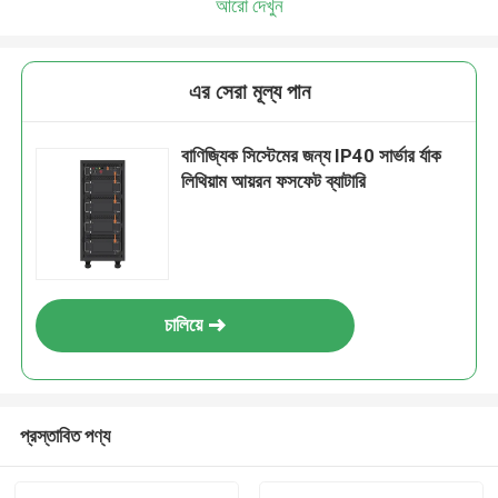
আরো দেখুন
এর সেরা মূল্য পান
বাণিজ্যিক সিস্টেমের জন্য IP40 সার্ভার র্যাক
লিথিয়াম আয়রন ফসফেট ব্যাটারি
চালিয়ে
প্রস্তাবিত পণ্য