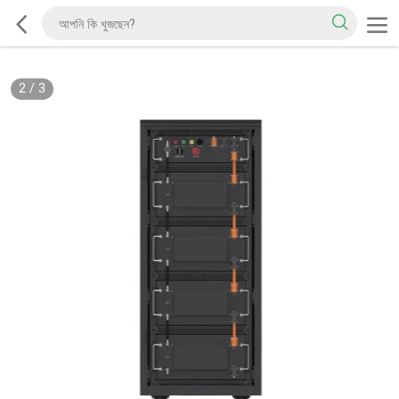
2
/
3