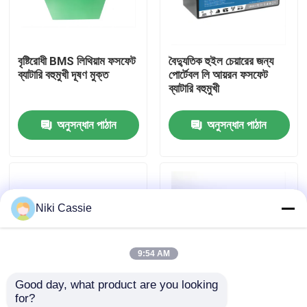
আমাদের সম্পর্কে
বৃষ্টিরোধী BMS লিথিয়াম ফসফেট
বৈদ্যুতিক হুইল চেয়ারের জন্য
ব্যাটারি বহুমুখী দূষণ মুক্ত
পোর্টেবল লি আয়রন ফসফেট
কারখানা ভ্রমণ
ব্যাটারি বহুমুখী
অনুসন্ধান পাঠান
অনুসন্ধান পাঠান
মান নিয়ন্ত্রণ
যোগাযোগ করুন
Niki Cassie
খবর
9:54 AM
উদ্ধৃতির জন্য আবেদন
Good day, what product are you looking 
for?
সোলার পোর্টেবল পাওয়ার স্টেশন
RS485 RS232 লি ফসফেট
ROHS মেরিন লিথিয়াম LFP