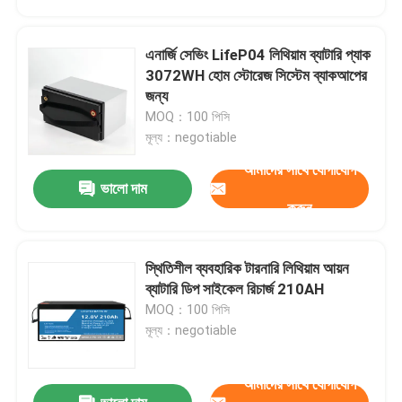
এনার্জি সেভিং LifeP04 লিথিয়াম ব্যাটারি প্যাক
3072WH হোম স্টোরেজ সিস্টেম ব্যাকআপের
জন্য
MOQ：100 পিসি
মূল্য：negotiable
আমাদের সাথে যোগাযোগ
ভালো দাম
করুন
স্থিতিশীল ব্যবহারিক টারনারি লিথিয়াম আয়ন
বাড়ি
ব্যাটারি ডিপ সাইকেল রিচার্জ 210AH
MOQ：100 পিসি
মূল্য：negotiable
পণ্য
আমাদের সাথে যোগাযোগ
ভিডিও