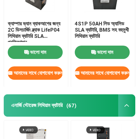
আমাদের সম্পর্কে
ক্যাম্পার ভ্যান ব্যাকআপের জন্য
4S1P 50AH লিড অ্যাসিড
2C ডিসচার্জিং ব্ল্যাক LifeP04
SLA ব্যাটারি, BMS সহ বহুমুখী
লিথিয়াম ব্যাটারি SLA
লিথিয়াম ব্যাটারি
কারখানা ভ্রমণ
প্রতিস্থাপন
ভালো দাম
ভালো দাম
মান নিয়ন্ত্রণ
আমাদের সাথে যোগাযোগ করুন
আমাদের সাথে যোগাযোগ করুন
যোগাযোগ করুন
খবর
এনার্জি স্টোরেজ লিথিয়াম ব্যাটারি
(67)
উদ্ধৃতির জন্য আবেদন
সোলার পোর্টেবল পাওয়ার স্টেশন