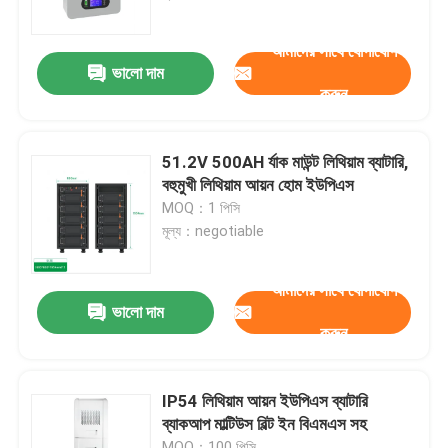
আমাদের সাথে যোগাযোগ
আমাদের সম্পর্কে
ভালো দাম
করুন
কারখানা ভ্রমণ
51.2V 500AH র্যাক মাউন্ট লিথিয়াম ব্যাটারি,
মান নিয়ন্ত্রণ
বহুমুখী লিথিয়াম আয়ন হোম ইউপিএস
MOQ：1 পিসি
মূল্য：negotiable
যোগাযোগ করুন
আমাদের সাথে যোগাযোগ
খবর
ভালো দাম
করুন
উদ্ধৃতির জন্য আবেদন
IP54 লিথিয়াম আয়ন ইউপিএস ব্যাটারি
ব্যাকআপ মাল্টিউস বিল্ট ইন বিএমএস সহ
সোলার পোর্টেবল পাওয়ার স্টেশন
MOQ：100 পিসি