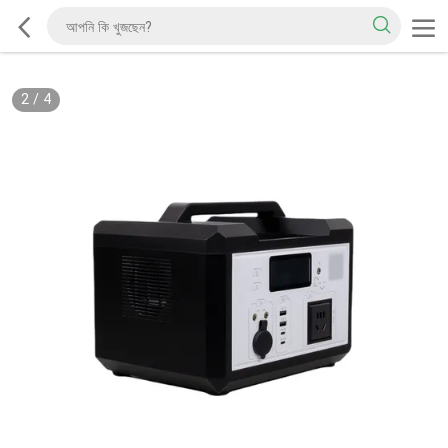
2
/
4