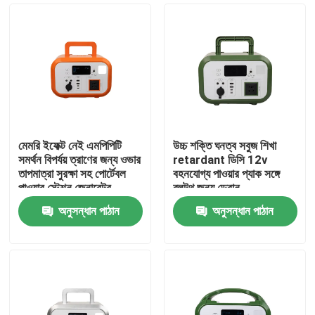
মেমরি ইফেক্ট নেই এমপিপিটি
উচ্চ শক্তি ঘনত্ব সবুজ শিখা
সমর্থন বিপর্যয় ত্রাণের জন্য ওভার
retardant ডিসি 12v
তাপমাত্রা সুরক্ষা সহ পোর্টেবল
বহনযোগ্য পাওয়ার প্যাক সঙ্গে
পাওয়ার স্টেশন জেনারেটর
ব্লুটুথ জন্য ড্রোন
অনুসন্ধান পাঠান
অনুসন্ধান পাঠান
বাড়ি
পণ্য
ভিডিও