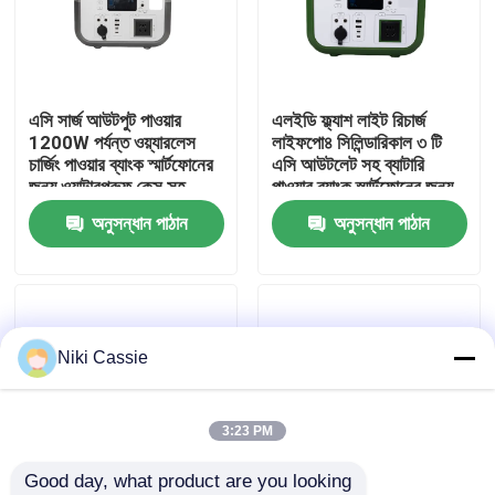
আমাদের সম্পর্কে
এসি সার্জ আউটপুট পাওয়ার
এলইডি ফ্ল্যাশ লাইট রিচার্জ
কারখানা ভ্রমণ
1200W পর্যন্ত ওয়্যারলেস
লাইফপো৪ সিলিন্ডারিকাল ৩ টি
চার্জিং পাওয়ার ব্যাংক স্মার্টফোনের
এসি আউটলেট সহ ব্যাটারি
জন্য ওয়াটারপ্রুফ কেস সহ
পাওয়ার ব্যাংক স্মার্টফোনের জন্য
মান নিয়ন্ত্রণ
অনুসন্ধান পাঠান
অনুসন্ধান পাঠান
যোগাযোগ করুন
খবর
Niki Cassie
উদ্ধৃতির জন্য আবেদন
3:23 PM
Good day, what product are you looking 
সোলার পোর্টেবল পাওয়ার স্টেশন