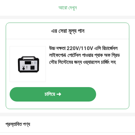
আরো দেখুন
এর সেরা মূল্য পান
উচ্চ দক্ষতা 220V/110V এসি রিচার্জেবল
লাইফপো4 পোর্টেবল পাওয়ার প্যাক অফ গ্রিড
সৌর সিস্টেমের জন্য ওয়্যারলেস চার্জিং সহ
চালিয়ে
প্রস্তাবিত পণ্য