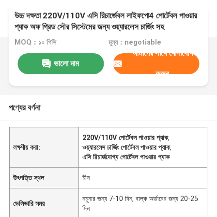
উচ্চ দক্ষতা 220V/110V এসি রিচার্জেবল লাইফপো4 পোর্টেবল পাওয়ার
প্যাক অফ গ্রিড সৌর সিস্টেমের জন্য ওয়্যারলেস চার্জিং সহ
MOQ：১০ পিসি
মূল্য：negotiable
আমাদের সাথে যোগাযোগ
ভালো দাম
করুন
পণ্যের বর্ণনা
220V/110V পোর্টেবল পাওয়ার প্যাক
,
লক্ষণীয় করা:
ওয়্যারলেস চার্জিং পোর্টেবল পাওয়ার প্যাক
,
এসি রিচার্জযোগ্য পোর্টেবল পাওয়ার প্যাক
উৎপত্তি স্থল
চীন
নমুনার জন্য 7-10 দিন, বাল্ক অর্ডারের জন্য 20-25
ডেলিভারি সময়
দিন